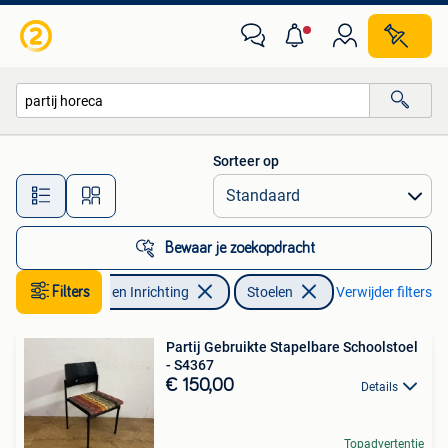
Stoelen
Sorteer op
Alle afstanden…
Bewaar je zoekopdracht
Filters
Huis en Inrichting
Stoelen
Verwijder filters
Partij Gebruikte Stapelbare Schoolstoel
- S4367
€ 150,00
Details
Topadvertentie