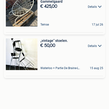
Gammelgaard
€ 425,00
Details
Temse
17 jul 26
„vintage” stoelen.
€ 50,00
Details
Waterloo + Partie De Braine-L'Alleud, De Ohain
15 aug 25