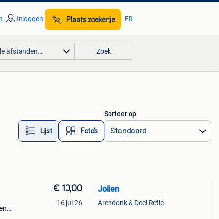
n
Inloggen
FR
Plaats zoekertje
lle afstanden…
Zoek
Sorteer op
Lijst
Foto’s
€ 10,00
Jolien
16 jul 26
Arendonk & Deel Retie
een
a