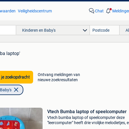
waarden
Veiligheidscentrum
Chat
Meldinge
Kinderen en Baby's
A
ba laptop'
Ontvang meldingen van
 je zoekopdracht
nieuwe zoekresultaten
 Baby's
Vtech Bumba laptop of speelcomputer
Vtech bumba laptop of speelcomputer deze
"leercomputer" heeft drie vrolijke melodietjes, 
gezongen liedje en echte geluiden uit de bumb