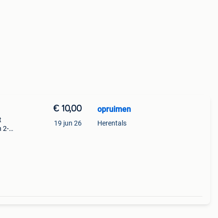
€ 10,00
opruimen
t
19 jun 26
Herentals
n 2-5
 12,8