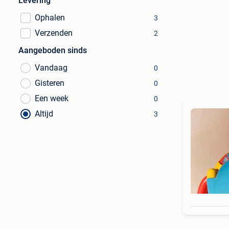
Levering
Ophalen
3
Verzenden
2
Aangeboden sinds
Vandaag
0
Gisteren
0
Een week
0
Altijd
3