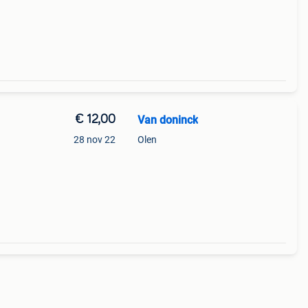
leren
€ 12,00
Van doninck
28 nov 22
Olen