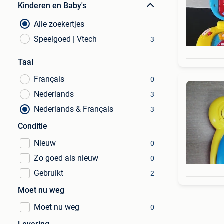
Kinderen en Baby's
Alle zoekertjes
Speelgoed | Vtech
3
Taal
Français
0
Nederlands
3
Nederlands & Français
3
Conditie
Nieuw
0
Zo goed als nieuw
0
Gebruikt
2
Moet nu weg
Moet nu weg
0