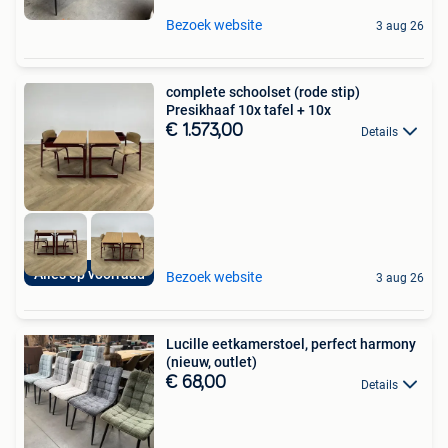
Bezoek website
3 aug 26
complete schoolset (rode stip)
Presikhaaf 10x tafel + 10x
€ 1.573,00
Details
Alles op voorraad
Bezoek website
3 aug 26
Lucille eetkamerstoel, perfect harmony
(nieuw, outlet)
€ 68,00
Details