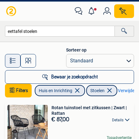
Stoelen
Sorteer op
Alle afstanden…
Bewaar je zoekopdracht
Filters
Huis en Inrichting
Stoelen
Verwijder fi
Rotan tuinstoel met zitkussen | Zwart |
Rattan
€ 87,00
Details
Topadvertentie