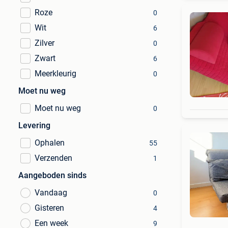
Roze
0
Wit
6
Zilver
0
Zwart
6
Meerkleurig
0
Moet nu weg
Moet nu weg
0
Levering
Ophalen
55
Verzenden
1
Aangeboden sinds
Vandaag
0
Gisteren
4
Een week
9