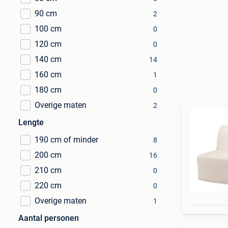
90 cm
2
100 cm
0
120 cm
0
140 cm
14
160 cm
1
180 cm
0
Overige maten
2
Lengte
190 cm of minder
8
200 cm
16
210 cm
0
220 cm
0
Overige maten
1
Aantal personen