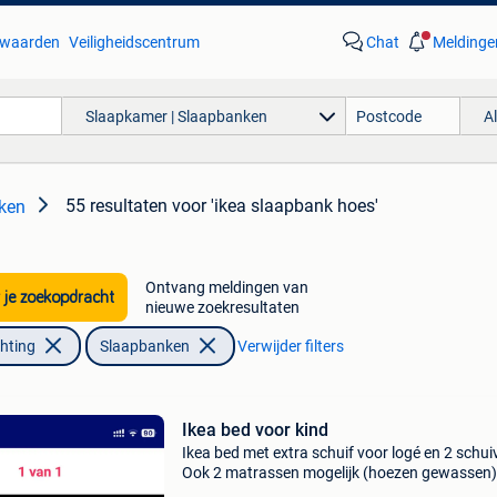
waarden
Veiligheidscentrum
Chat
Meldinge
Slaapkamer | Slaapbanken
A
55 resultaten
voor 'ikea slaapbank hoes'
ken
Ontvang meldingen van
 je zoekopdracht
nieuwe zoekresultaten
chting
Slaapbanken
Verwijder filters
Ikea bed voor kind
Ikea bed met extra schuif voor logé en 2 schui
Ook 2 matrassen mogelijk (hoezen gewassen)
Latoflex in plankje gebroken.