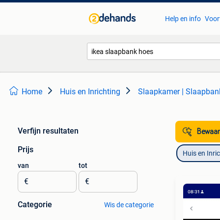
Help en info
Voor
Home
Huis en Inrichting
Slaapkamer | Slaapban
Verfijn resultaten
Bewaar
Prijs
Huis en Inri
van
tot
€
€
Categorie
Wis de categorie