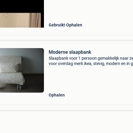
Gebruikt
Ophalen
Moderne slaapbank
Slaapbank voor 1 persoon gemakkelijk naar ze
voor overdag merk ikea, stevig, modern en in 
staat ideaal als logeerbed afmeting: 80 cm op
cm geen beschadigingen, enkel hoes lichte
bespottin
Ophalen