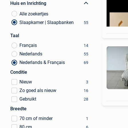
Huis en Inrichting
Alle zoekertjes
Slaapkamer | Slaapbanken
55
Taal
Français
14
Nederlands
55
Nederlands & Français
69
Conditie
Nieuw
3
Zo goed als nieuw
16
Gebruikt
28
Breedte
70 cm of minder
1
80 cm
6