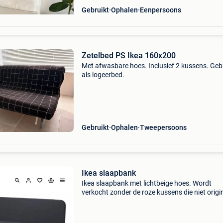
Gebruikt
Ophalen
Eenpersoons
Zetelbed PS Ikea 160x200
Met afwasbare hoes. Inclusief 2 kussens. Geb
als logeerbed.
Gebruikt
Ophalen
Tweepersoons
Ikea slaapbank
Ikea slaapbank met lichtbeige hoes. Wordt
verkocht zonder de roze kussens die niet origi
zijn. Ideaal voor een studio, een flat, een
vakantiehuis of een logeerkamer zeer stevig m
metalen fra