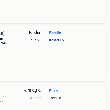
Bieden
Estelle
s!)
nen
1 aug 26
Kessel-Lo
e was.
! Doe
€ 100,00
Ellen
t op
Gisteren
Tremelo
s
in