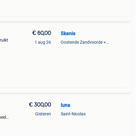
€ 60,00
Skenis
ruikt
1 aug 26
Oostende Zandvoorde +Oostende
€ 300,00
luna
Gisteren
Saint-Nicolas
neel
et dik