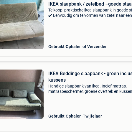
IKEA slaapbank / zetelbed –goede staa
Te koop: praktische ikea slaapbank in goede s
✔️ Eenvoudig om te vormen van zetel naar een
comfortabel tweepersoonsbed. ✔️ Stevig met
frame met lattenbodem. ✔️ Inclusief matras,
afneembare ho
Gebruikt
Ophalen of Verzenden
IKEA Beddinge slaapbank - groen inclus
kussens
Handige slaapbank van ikea. Incief matras,
matrasbeschermer, groene overtrek en kussen
We doen hem weg omdat we een nieuwe hebb
gekocht. De matras heeft wel ouderdomsvlekk
zie de foto&#39;s
Gebruikt
Ophalen
Twijfelaar