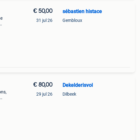
€ 50,00
sébastien histace
de
31 jul 26
Gembloux
er
€ 80,00
Dekelderisvol
ons,
29 jul 26
Dilbeek
 vijf