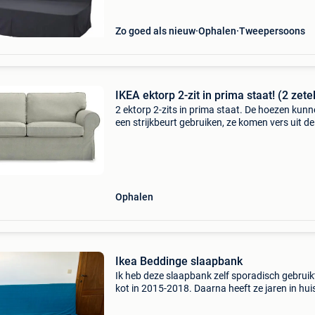
Zo goed als nieuw
Ophalen
Tweepersoons
IKEA ektorp 2-zit in prima staat! (2 zetel
2 ektorp 2-zits in prima staat. De hoezen kun
een strijkbeurt gebruiken, ze komen vers uit d
Geen huisdieren. Ook donkergroene hoezen bij
gerust een bod!
Ophalen
Ikea Beddinge slaapbank
Ik heb deze slaapbank zelf sporadisch gebruik
kot in 2015-2018. Daarna heeft ze jaren in hui
gestaan, maar eigenlijk nooit gebruikt. Is nog 
mooie staat. De hoes kan eraf en in de