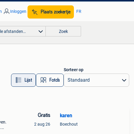
n
Inloggen
FR
Plaats zoekertje
lle afstanden…
Zoek
Sorteer op
Lijst
Foto’s
Gratis
karen
ven.
2 aug 26
Boechout
.