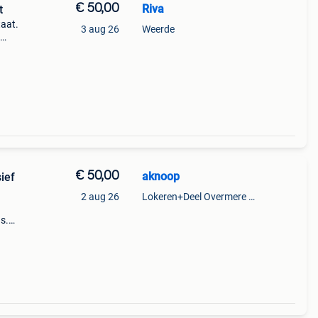
€ 50,00
Riva
t
taat.
3 aug 26
Weerde
alen
€ 50,00
aknoop
ief
2 aug 26
Lokeren+Deel Overmere En Zele
s.
en
en,