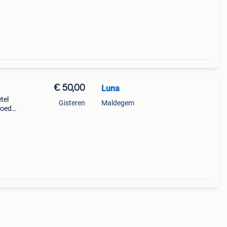
€ 50,00
Luna
tel
Gisteren
Maldegem
goede
 205