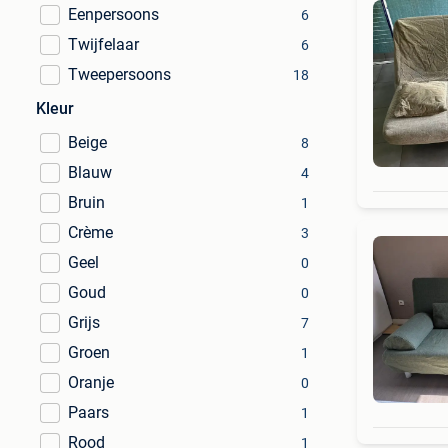
Eenpersoons
6
Twijfelaar
6
Tweepersoons
18
Kleur
Beige
8
Blauw
4
Bruin
1
Crème
3
Geel
0
Goud
0
Grijs
7
Groen
1
Oranje
0
Paars
1
Rood
1