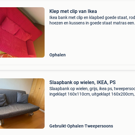
Klep met clip van Ikea
Ikea bank met clip en klapbed goede staat, ro
hoezen en kussens in goede staat matras een
beetje bevlekt dhl-zwendelaar of anderen nee,
bedankt ideaal voor een kot of studentenkam
Ophalen
Slaapbank op wielen, IKEA, PS
Slaapbank op wielen, grijs, ikea ps, tweeperso
ingeklapt 160x110cm, uitgeklapt 160x200cm,
onderstel en matras in zeer goede staat, amper
keer op geslapen, hoes op bovenzijde van
rugleuning ve
Gebruikt
Ophalen
Tweepersoons