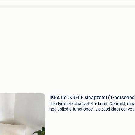
IKEA LYCKSELE slaapzetel (1-persoons
Ikea lycksele slaapzetel te koop. Gebruikt, ma
nog volledig functioneel. De zetel klapt eenvou
open tot een volwaardig 1-persoonsbed met
ingebouwde matras en lattenbodem. Ideaal al
logeerbed of