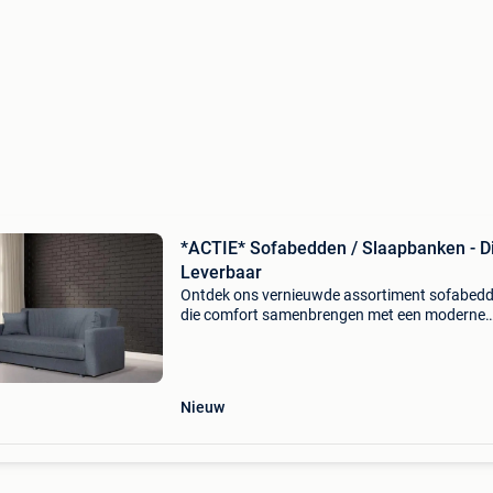
*ACTIE* Sofabedden / Slaapbanken - Di
Leverbaar
Ontdek ons vernieuwde assortiment sofabed
die comfort samenbrengen met een moderne
uitstraling. De modellen bieden een ontspanne
voor dagelijkse momenten en sluiten dankzij h
slimme ontwerp
Nieuw