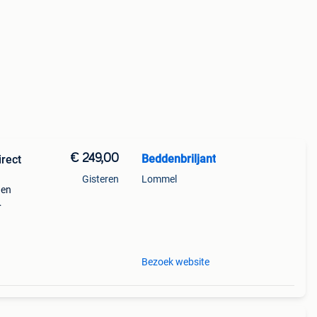
€ 249,00
Beddenbriljant
rect
Gisteren
Lommel
den
n zit
et
Bezoek website