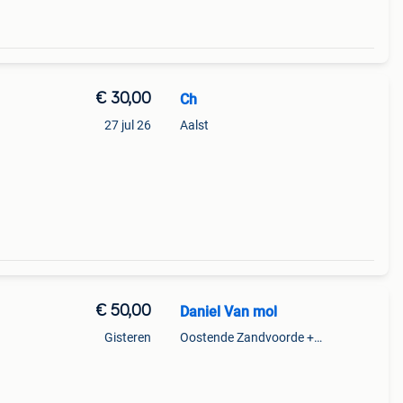
€ 30,00
Ch
27 jul 26
Aalst
€ 50,00
Daniel Van mol
Gisteren
Oostende Zandvoorde +Oostende