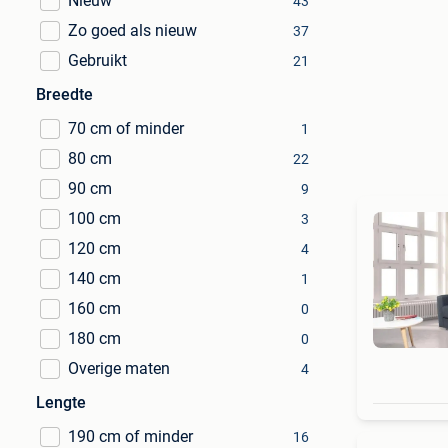
Nieuw
43
Zo goed als nieuw
37
Gebruikt
21
Breedte
70 cm of minder
1
80 cm
22
90 cm
9
100 cm
3
120 cm
4
140 cm
1
160 cm
0
180 cm
0
Overige maten
4
Lengte
190 cm of minder
16