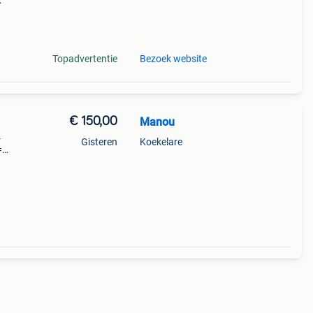
n zit
et
Topadvertentie
Bezoek website
€ 150,00
Manou
4
Gisteren
Koekelare
=