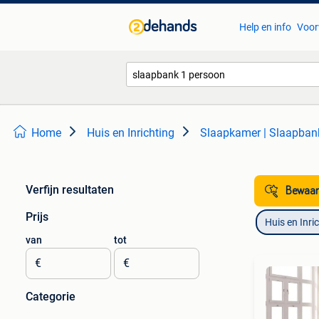
Help en info
Voor
Home
Huis en Inrichting
Slaapkamer | Slaapban
Verfijn resultaten
Bewaar
Prijs
Huis en Inri
van
tot
€
€
Categorie