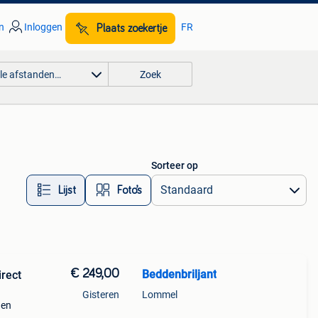
n
Inloggen
FR
Plaats zoekertje
lle afstanden…
Zoek
Sorteer op
Lijst
Foto’s
€ 249,00
Beddenbriljant
rect
Gisteren
Lommel
den