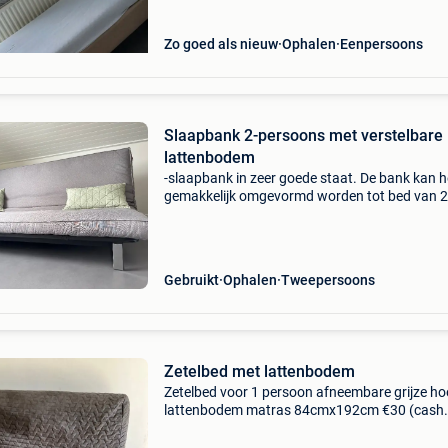
Zo goed als nieuw
Ophalen
Eenpersoons
Slaapbank 2-persoons met verstelbare
lattenbodem
-slaapbank in zeer goede staat. De bank kan h
gemakkelijk omgevormd worden tot bed van 2
meter x 1m40 -zeer propere matras in sterke gr
stof. (Weinig gebruikt) -merk: innovation life
(deens) mo
Gebruikt
Ophalen
Tweepersoons
Zetelbed met lattenbodem
Zetelbed voor 1 persoon afneembare grijze ho
lattenbodem matras 84cmx192cm €30 (cash
betalen)