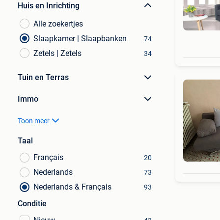
Huis en Inrichting
Alle zoekertjes
Slaapkamer | Slaapbanken
74
Zetels | Zetels
34
Tuin en Terras
Immo
Toon meer
Taal
Français
20
Nederlands
73
Nederlands & Français
93
Conditie