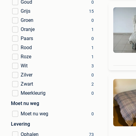
Goud
0
Grijs
15
Groen
0
Oranje
1
Paars
0
Rood
1
Roze
1
Wit
3
Zilver
0
Zwart
2
Meerkleurig
0
Moet nu weg
Moet nu weg
0
Levering
Ophalen
73