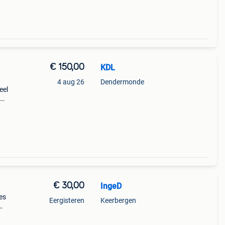
€ 150,00
KDL
4 aug 26
Dendermonde
eel
ijze
€ 30,00
IngeD
es
Eergisteren
Keerbergen