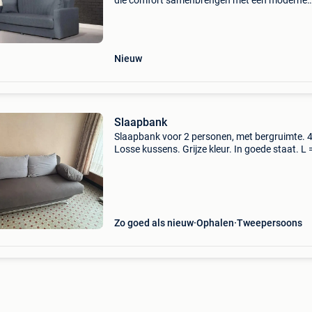
die comfort samenbrengen met een moderne
uitstraling. De modellen bieden een ontspanne
voor dagelijkse momenten en sluiten dankzij h
slimme ontwerp
Nieuw
Slaapbank
Slaapbank voor 2 personen, met bergruimte. 
Losse kussens. Grijze kleur. In goede staat. L 
1m90 b = 1m60 h = 80 cm
Zo goed als nieuw
Ophalen
Tweepersoons