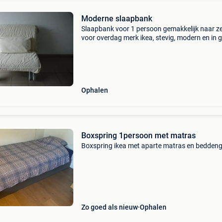
Moderne slaapbank
Slaapbank voor 1 persoon gemakkelijk naar ze
voor overdag merk ikea, stevig, modern en in 
staat ideaal als logeerbed afmeting: 80 cm op
cm geen beschadigingen, enkel hoes lichte
bespottin
Ophalen
Boxspring 1persoon met matras
Boxspring ikea met aparte matras en bedden
Zo goed als nieuw
Ophalen