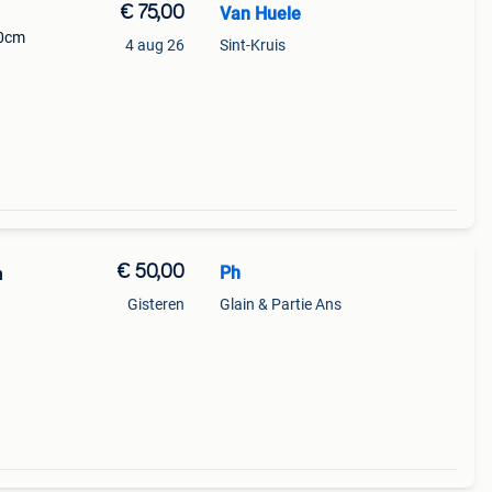
€ 75,00
Van Huele
10cm
4 aug 26
Sint-Kruis
€ 50,00
Ph
n
Gisteren
Glain & Partie Ans