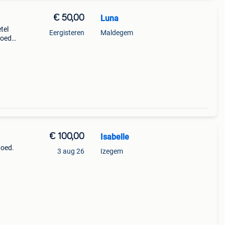
€ 50,00
Luna
tel
Eergisteren
Maldegem
goede
 205
€ 100,00
Isabelle
goed.
3 aug 26
Izegem