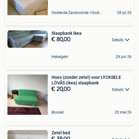
Oostende Zandvoorde +Oostende
28 jul 26
Slaapbank ikea
€ 80,00
Details
Hekelgem
29 jun 26
Hoes (zonder zetel) voor LYCKSELE
LÖVÅS (ikea) slaapbank
€ 20,00
Details
Brussel
20 mei 26
Zetel bed