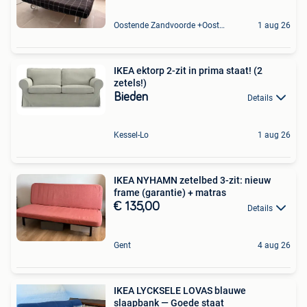
Oostende Zandvoorde +Oostende
1 aug 26
IKEA ektorp 2-zit in prima staat! (2
zetels!)
Bieden
Details
Kessel-Lo
1 aug 26
IKEA NYHAMN zetelbed 3-zit: nieuw
frame (garantie) + matras
€ 135,00
Details
Gent
4 aug 26
IKEA LYCKSELE LOVAS blauwe
slaapbank — Goede staat