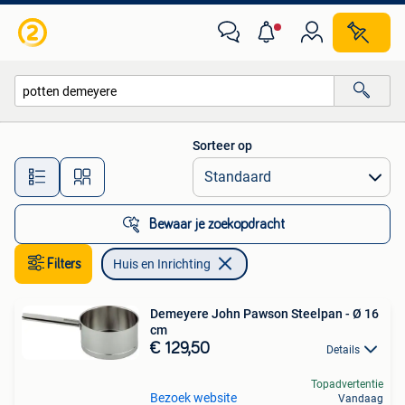
Huis en Inrichting
Sorteer op
Alle afstanden…
Bewaar je zoekopdracht
Filters
Huis en Inrichting
Demeyere John Pawson Steelpan - Ø 16
cm
€ 129,50
Details
Topadvertentie
Bezoek website
Vandaag