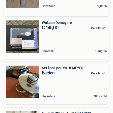
Boechout
15 jul 26
Wokpan Demeyere
€ 145,00
Details
Lommel
1 aug 26
Set kook potten DEMEYERE
Bieden
Details
Herentals
28 nov 24
GERESERVEERD - Snelkookpan