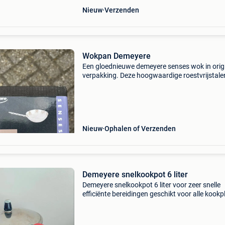
Nieuw
Verzenden
Wokpan Demeyere
Een gloednieuwe demeyere senses wok in orig
verpakking. Deze hoogwaardige roestvrijstale
wok is perfect voor de veeleisende hobbykok d
houdt van gezond en snel roerbakken. Kenme
formaat:
Nieuw
Ophalen of Verzenden
Demeyere snelkookpot 6 liter
Demeyere snelkookpot 6 liter voor zeer snelle
efficiënte bereidingen geschikt voor alle kookp
incl inductie in goede staat