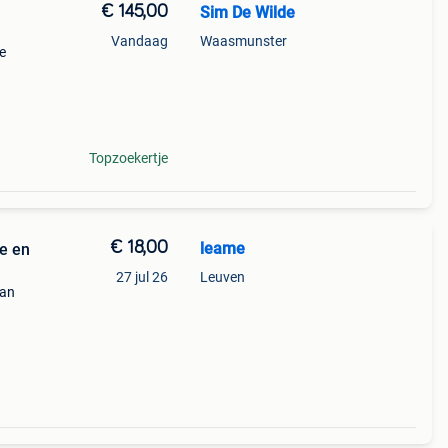
€ 145,00
Sim De Wilde
Vandaag
Waasmunster
e
Topzoekertje
€ 18,00
leame
e en
27 jul 26
Leuven
van