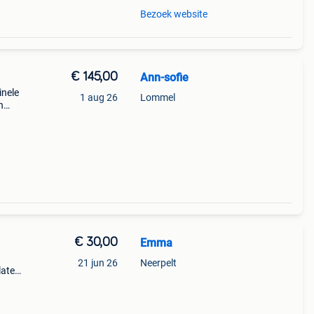
Bezoek website
€ 145,00
Ann-sofie
inele
1 aug 26
Lommel
n
ie
rken:
€ 30,00
Emma
21 jun 26
Neerpelt
laten