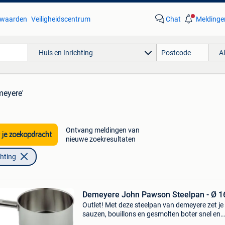
waarden
Veiligheidscentrum
Chat
Meldinge
Huis en Inrichting
A
meyere'
Ontvang meldingen van
 je zoekopdracht
nieuwe zoekresultaten
chting
Demeyere John Pawson Steelpan - Ø 1
Outlet! Met deze steelpan van demeyere zet je
sauzen, bouillons en gesmolten boter snel en
gelijkmatig op het vuur. De zevenlaagsbodem