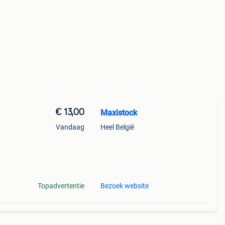
€ 13,00
Maxistock
Vandaag
Heel België
Topadvertentie
Bezoek website