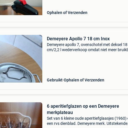
Ophalen of Verzenden
Demeyere Apollo 7 18 cm Inox
Demeyere apollo 7, ovenschotel met deksel 18
cm/2,2 l wederverkoop omdat niet meer bruik
twee keer gebruikt met een andere pan nieuwp
159€ wederverkoop aan 80€ niet onderhande
Gebruikt
Ophalen of Verzenden
6 aperitiefglazen op een Demeyere
merkplateau
Set van 6 kleine oude aperitiefglaasjes (1960)
een rvs dienblad. Demeyere merk. Uitstekende