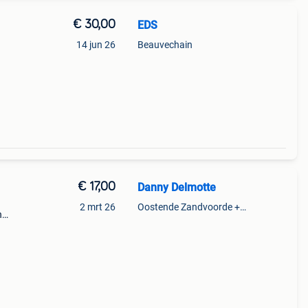
€ 30,00
EDS
14 jun 26
Beauvechain
€ 17,00
Danny Delmotte
2 mrt 26
Oostende Zandvoorde +Oostende
n