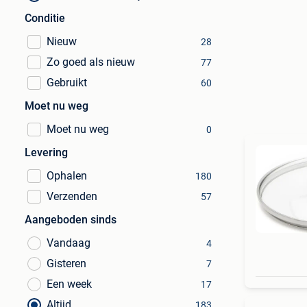
Conditie
Nieuw
28
Zo goed als nieuw
77
Gebruikt
60
Moet nu weg
Moet nu weg
0
Levering
Ophalen
180
Verzenden
57
Aangeboden sinds
Vandaag
4
Gisteren
7
Een week
17
Altijd
183