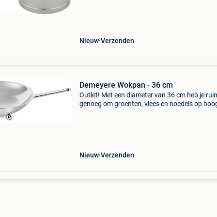
koper zorgt voor een egale warmteverdeling o
de hele bodem
Nieuw
Verzenden
Demeyere Wokpan - 36 cm
Outlet! Met een diameter van 36 cm heb je rui
genoeg om groenten, vlees en noedels op hoo
vuur te bereiden zonder dat alles over de rand 
Deze wok van demeyere is gemaakt voor gebr
op gasb
Nieuw
Verzenden