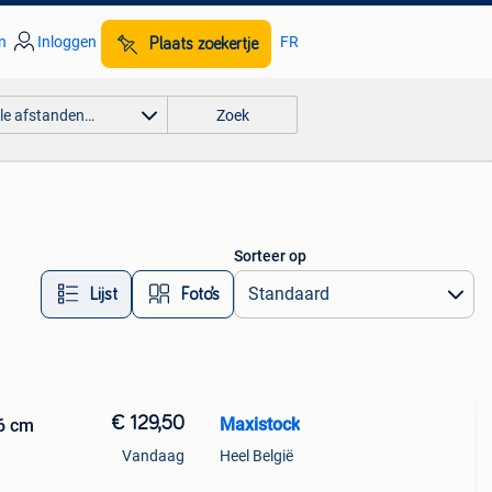
n
Inloggen
FR
Plaats zoekertje
lle afstanden…
Zoek
Sorteer op
Lijst
Foto’s
€ 129,50
Maxistock
6 cm
Vandaag
Heel België
 met