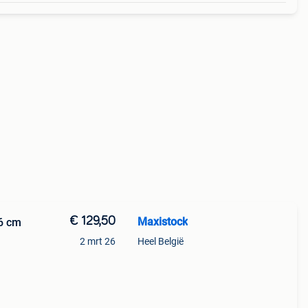
€ 129,50
Maxistock
6 cm
2 mrt 26
Heel België
 met
ver