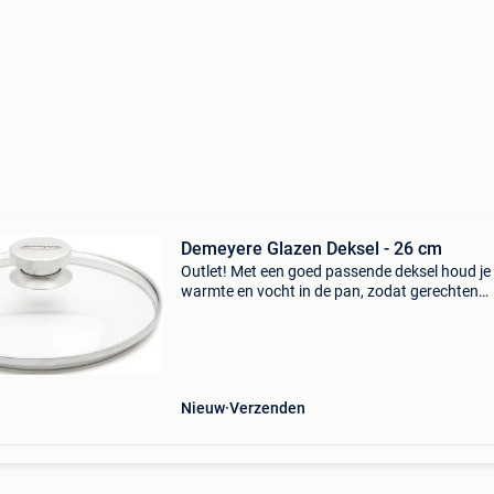
Demeyere Glazen Deksel - 26 cm
Outlet! Met een goed passende deksel houd je
warmte en vocht in de pan, zodat gerechten
gelijkmatiger garen en smaken beter bewaard
blijven. Deze glazen deksel van demeyere is
geschikt voor pannen met
Nieuw
Verzenden