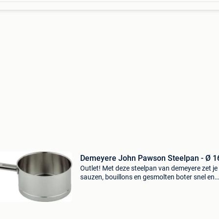
Demeyere John Pawson Steelpan - Ø 1
Outlet! Met deze steelpan van demeyere zet je
sauzen, bouillons en gesmolten boter snel en
gelijkmatig op het vuur. De zevenlaagsbodem
koper zorgt voor een egale warmteverdeling o
de hele bodem