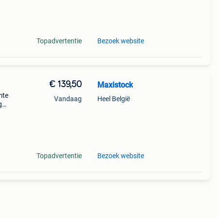
ver
Topadvertentie
Bezoek website
€ 139,50
Maxistock
mte
Vandaag
Heel België
g
valt.
uik
Topadvertentie
Bezoek website