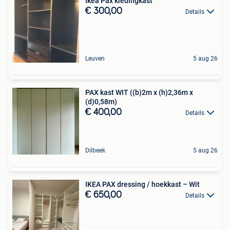
Ikea Pax kledingkast
€ 300,00
Details
Leuven
5 aug 26
PAX kast WIT ((b)2m x (h)2,36m x
(d)0,58m)
€ 400,00
Details
Dilbeek
5 aug 26
IKEA PAX dressing / hoekkast – Wit
€ 650,00
Details