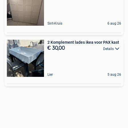
Sint-Kruis
6 aug 26
2 Komplement lades ikea voor PAX kast
€ 30,00
Details
Lier
5 aug 26