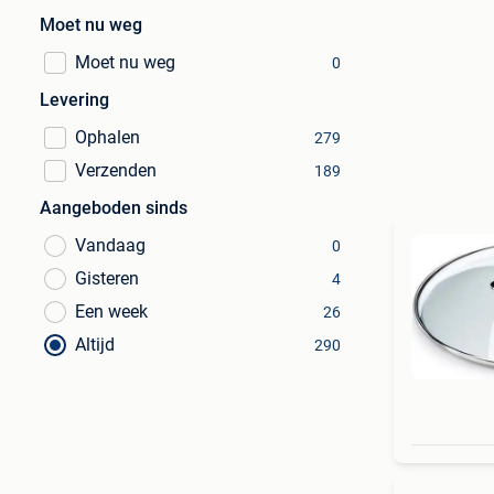
Moet nu weg
Moet nu weg
0
Levering
Ophalen
279
Verzenden
189
Aangeboden sinds
Vandaag
0
Gisteren
4
Een week
26
Altijd
290