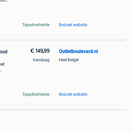
root
eeft
Topadvertentie
Bezoek website
€ 149,99
Outletboulevard.nl
rood
Vandaag
Heel België
met
s
enr
Topadvertentie
Bezoek website