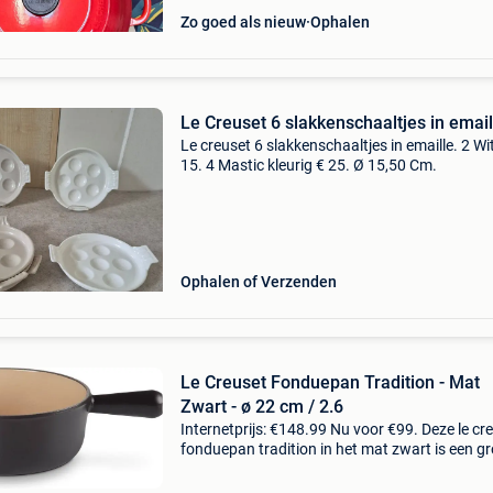
Zo goed als nieuw
Ophalen
Le Creuset 6 slakkenschaaltjes in email
Le creuset 6 slakkenschaaltjes in emaille. 2 Wi
15. 4 Mastic kleurig € 25. Ø 15,50 Cm.
Ophalen of Verzenden
Le Creuset Fonduepan Tradition - Mat
Zwart - ø 22 cm / 2.6
Internetprijs: €148.99 Nu voor €99. Deze le cr
fonduepan tradition in het mat zwart is een g
favoriet onder de fondueliefhebbers. De pan h
een diameter van 22 centimeter en een