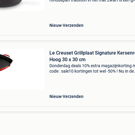
fonduepan tradition in het mat zwart is een g
favoriet onder de fondueliefhebbers. De pan h
een diameter van 22 centimeter en een
Nieuw
Verzenden
Le Creuset Grillplaat Signature Kersen
Hoog 30 x 30 cm
Donderdag deals 10% extra magazijnkorting 
code : sale10 kortingen tot wel -50% ! Nu in de
aanbieding van € 169,99 voor € 149,99! Grati
verzending le creuset grillplaat signature kers
Nieuw
Verzenden