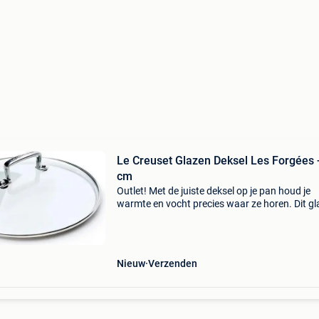
Le Creuset Glazen Deksel Les Forgées 
cm
Outlet! Met de juiste deksel op je pan houd je
warmte en vocht precies waar ze horen. Dit g
deksel van le creuset sluit nauwkeurig aan op 
koekenpannen en sauteerpannen uit de les fo
reeks
Nieuw
Verzenden