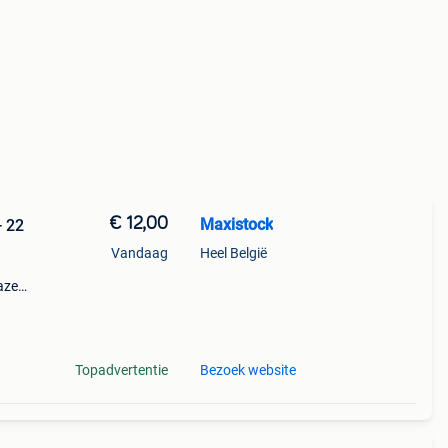
€ 12,00
Maxistock
- 22
Vandaag
Heel België
lazen
de
rgées-
Topadvertentie
Bezoek website