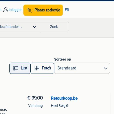
n
Inloggen
FR
Plaats zoekertje
lle afstanden…
Zoek
Sorteer op
Lijst
Foto’s
€ 99,00
Retourkoop.be
Vandaag
Heel België
euset