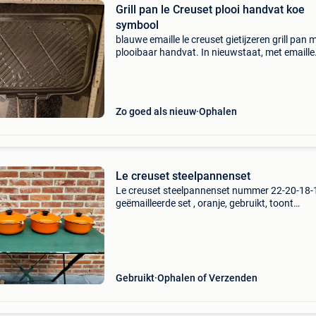
Grill pan le Creuset plooi handvat koe
symbool
​blauwe emaille le creuset gietijzeren grill pan 
plooibaar handvat. In nieuwstaat, met emaille
geheel intact. Ook de rubber aan het plooibaa
handvat als nieuw. Het handvat is ook eenvou
afneem
Zo goed als nieuw
Ophalen
Le creuset steelpannenset
Le creuset steelpannenset nummer 22-20-18-
geëmailleerde set , oranje, gebruikt, toont
gebruiksporen
Gebruikt
Ophalen of Verzenden