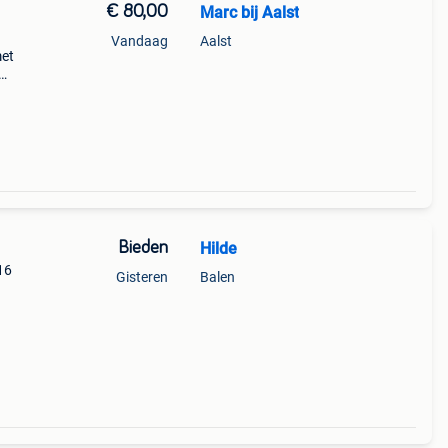
€ 80,00
Marc bij Aalst
Vandaag
Aalst
met
r
dig
Bieden
Hilde
16
Gisteren
Balen