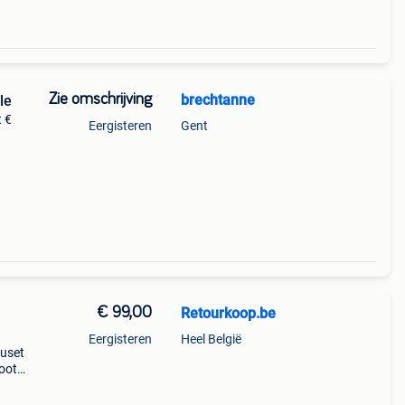
Zie omschrijving
brechtanne
le
t €
Eergisteren
Gent
€ 99,00
Retourkoop.be
Eergisteren
Heel België
euset
root
eeft