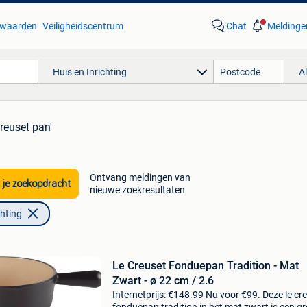
waarden
Veiligheidscentrum
Chat
Meldinge
Huis en Inrichting
A
creuset pan'
Ontvang meldingen van
 je zoekopdracht
nieuwe zoekresultaten
chting
Le Creuset Fonduepan Tradition - Mat
Zwart - ø 22 cm / 2.6
Internetprijs: €148.99 Nu voor €99. Deze le cr