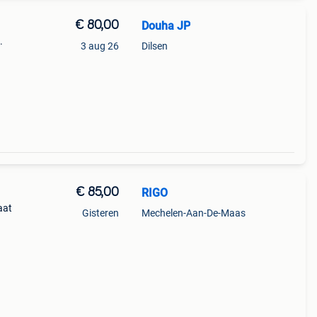
€ 80,00
Douha JP
.
3 aug 26
Dilsen
€ 85,00
RIGO
aat
Gisteren
Mechelen-Aan-De-Maas