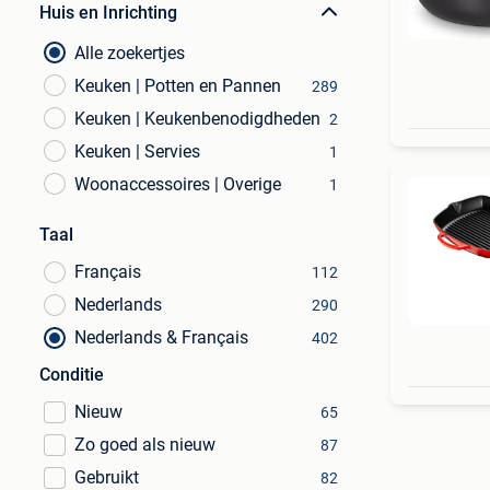
Huis en Inrichting
Alle zoekertjes
Keuken | Potten en Pannen
289
Keuken | Keukenbenodigdheden
2
Keuken | Servies
1
Woonaccessoires | Overige
1
Taal
Français
112
Nederlands
290
Nederlands & Français
402
Conditie
Nieuw
65
Zo goed als nieuw
87
Gebruikt
82