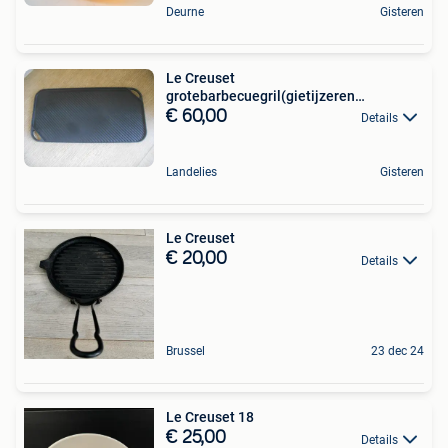
Deurne
Gisteren
Le Creuset
grotebarbecuegril(gietijzeren
braadpan)Stacaravan
€ 60,00
Details
Landelies
Gisteren
Le Creuset
€ 20,00
Details
Brussel
23 dec 24
Le Creuset 18
€ 25,00
Details