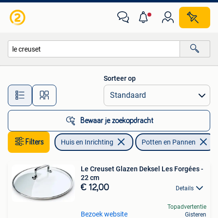
Keuken | Potten en Pannen
Sorteer op
Alle afstanden…
Bewaar je zoekopdracht
Filters
Huis en Inrichting
Potten en Pannen
Le Creuset Glazen Deksel Les Forgées -
22 cm
€ 12,00
Details
Topadvertentie
Bezoek website
Gisteren