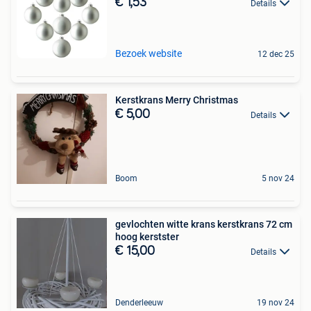
€ 1,53
Details
Bezoek website
12 dec 25
Kerstkrans Merry Christmas
€ 5,00
Details
Boom
5 nov 24
gevlochten witte krans kerstkrans 72 cm
hoog kerstster
€ 15,00
Details
Denderleeuw
19 nov 24