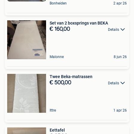
Bonheiden
2 apr 26
Set van 2 boxsprings van BEKA
€ 160,00
Details
Malonne
8 jun 26
Twee Beka-matrassen
€ 500,00
Details
Ittre
1 apr 26
Eettafel