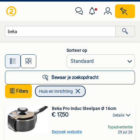
Huis en Inrichting
Sorteer op
Alle afstanden…
Bewaar je zoekopdracht
Filters
Huis en Inrichting
Beka Pro Induc Steelpan Ø 16cm
€ 17,50
Details
Topadvertentie
Bezoek website
29 jul 26