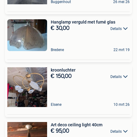
Buggenhout
26 mei 26
Hanglamp verguld met fumé glas
€ 30,00
Details
Bredene
22 mrt 19
kroonluchter
€ 150,00
Details
Elsene
10 mrt 26
Art deco ceiling light 40cm
€ 95,00
Details