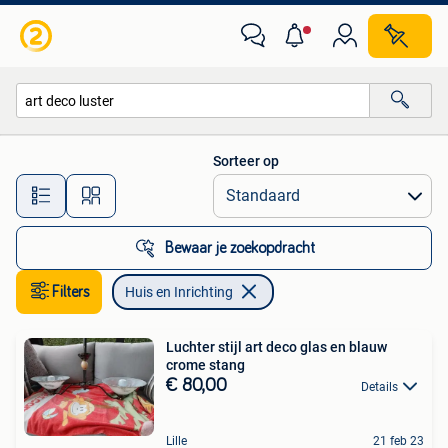
Huis en Inrichting
Sorteer op
Alle afstanden…
Bewaar je zoekopdracht
Filters
Huis en Inrichting
Luchter stijl art deco glas en blauw
crome stang
€ 80,00
Details
Lille
21 feb 23