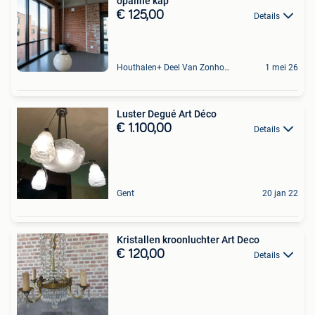
opaline kap
€ 125,00
Details
Houthalen+ Deel Van Zonhoven En Zolder
1 mei 26
Luster Degué Art Déco
€ 1.100,00
Details
Gent
20 jan 22
Kristallen kroonluchter Art Deco
€ 120,00
Details