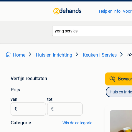
Help en info
Voor
53
Home
Huis en Inrichting
Keuken | Servies
Verfijn resultaten
Bewaar
Prijs
Huis en Inri
van
tot
€
€
Categorie
Wis de categorie