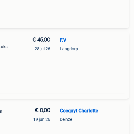
€ 45,00
F.V
tuks .
28 jul 26
Langdorp
€ 0,00
Cocquyt Charlotte
s
19 jun 26
Deinze