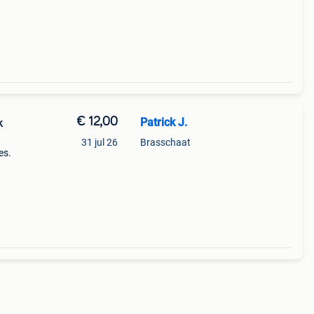
€ 12,00
Patrick J.
k
31 jul 26
Brasschaat
es.