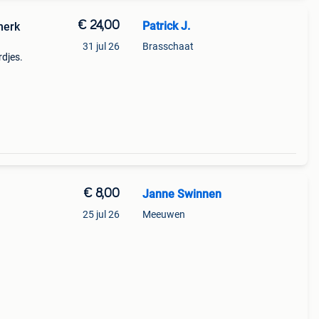
€ 24,00
Patrick J.
merk
31 jul 26
Brasschaat
rdjes.
12
e
€ 8,00
Janne Swinnen
25 jul 26
Meeuwen