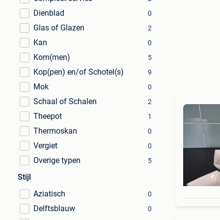
Dienblad
0
Glas of Glazen
2
Kan
0
Kom(men)
5
Kop(pen) en/of Schotel(s)
9
Mok
0
Schaal of Schalen
2
Theepot
1
Thermoskan
0
Vergiet
0
Overige typen
5
Stijl
Aziatisch
0
Delftsblauw
0