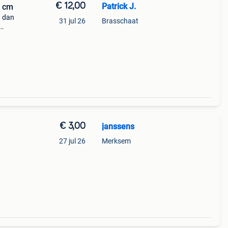
€ 12,00
Patrick J.
9 cm
d dan
31 jul 26
Brasschaat
g dus
rass
€ 3,00
janssens
27 jul 26
Merksem