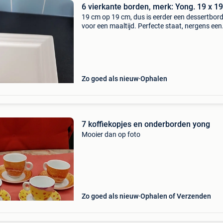
6 vierkante borden, merk: Yong. 19 x 1
19 cm op 19 cm, dus is eerder een dessertbor
voor een maaltijd. Perfecte staat, nergens een
stukje af of krasje. Amper gebruikt. Merk: yon
goede kwaliteit. Afhalen op de bethanielei in b
Zo goed als nieuw
Ophalen
7 koffiekopjes en onderborden yong
Mooier dan op foto
Zo goed als nieuw
Ophalen of Verzenden