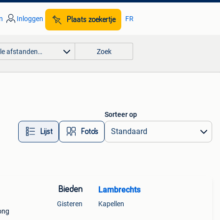
n
Inloggen
FR
Plaats zoekertje
lle afstanden…
Zoek
Sorteer op
Lijst
Foto’s
Bieden
Lambrechts
Gisteren
Kapellen
ong