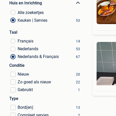
Huis en Inrichting
Alle zoekertjes
Keuken | Servies
53
Taal
Français
14
Nederlands
53
Nederlands & Français
67
Conditie
Nieuw
20
Zo goed als nieuw
22
Gebruikt
1
Type
Bord(en)
13
Compleet servies
2