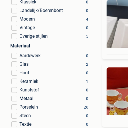
Klassiek
0
Landelijk/Boerenbont
0
Modern
4
Vintage
0
Overige stijlen
5
Materiaal
Aardewerk
0
Glas
2
Hout
0
Keramiek
1
Kunststof
0
Metaal
0
Porselein
26
Steen
0
Textiel
0