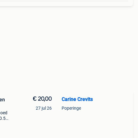
€ 20,00
Carine Crevits
den
27 jul 26
Poperinge
goed
0.5