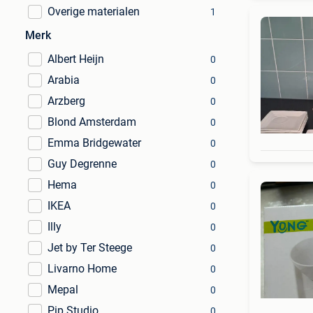
Overige materialen
1
Merk
Albert Heijn
0
Arabia
0
Arzberg
0
Blond Amsterdam
0
Emma Bridgewater
0
Guy Degrenne
0
Hema
0
IKEA
0
Illy
0
Jet by Ter Steege
0
Livarno Home
0
Mepal
0
Pip Studio
0