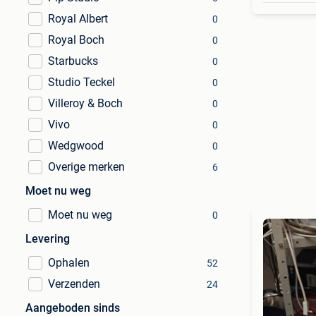
Royal Albert
0
Royal Boch
0
Starbucks
0
Studio Teckel
0
Villeroy & Boch
0
Vivo
0
Wedgwood
0
Overige merken
6
Moet nu weg
Moet nu weg
0
Levering
Ophalen
52
Verzenden
24
Aangeboden sinds