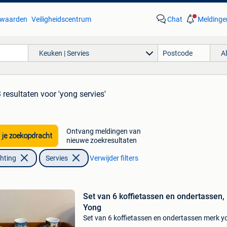
waarden
Veiligheidscentrum
Chat
Meldinge
Keuken | Servies
A
 resultaten
voor 'yong servies'
Ontvang meldingen van
 je zoekopdracht
nieuwe zoekresultaten
chting
Servies
Verwijder filters
Set van 6 koffietassen en ondertassen,
Yong
Set van 6 koffietassen en ondertassen merk y