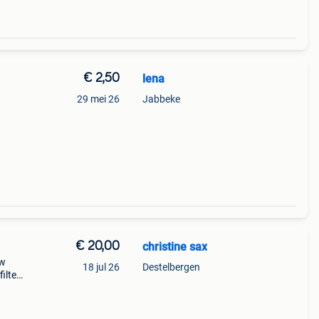
€ 2,50
lena
29 mei 26
Jabbeke
€ 20,00
christine sax
ew
18 jul 26
Destelbergen
ilter
en of