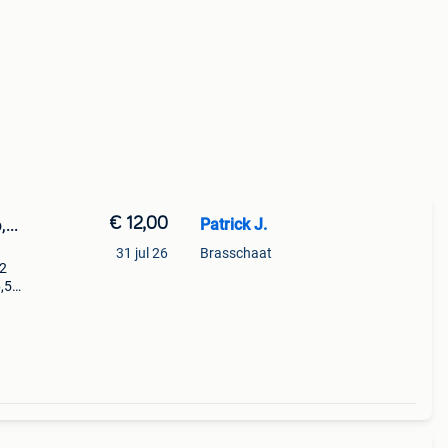
€ 12,00
Patrick J.
...
31 jul 26
Brasschaat
12
,5
aat.