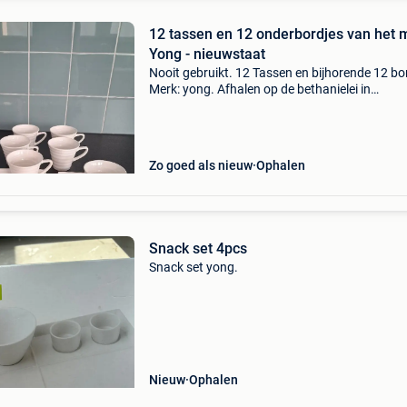
12 tassen en 12 onderbordjes van het 
Yong - nieuwstaat
Nooit gebruikt. 12 Tassen en bijhorende 12 bo
Merk: yong. Afhalen op de bethanielei in
brasschaat. (Je kan ook 6 setjes kopen, voor 
euro dan). Leuk detail is dat je het kopje aan d
rand van
Zo goed als nieuw
Ophalen
Snack set 4pcs
Snack set yong.
Nieuw
Ophalen