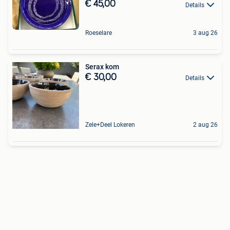
€ 45,00
Details
Roeselare
3 aug 26
Serax kom
€ 30,00
Details
Zele+Deel Lokeren
2 aug 26