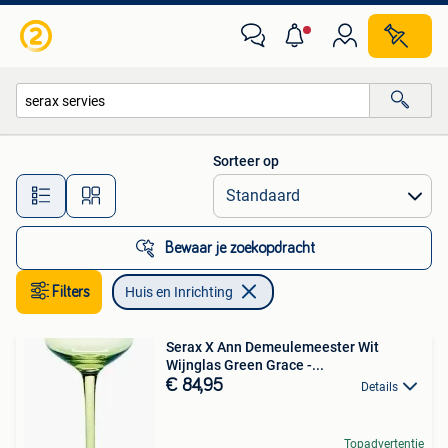
Huis en Inrichting
Sorteer op
Alle afstanden…
Bewaar je zoekopdracht
Filters
Huis en Inrichting
Serax X Ann Demeulemeester Wit
Wijnglas Green Grace -...
€ 84,95
Details
Topadvertentie