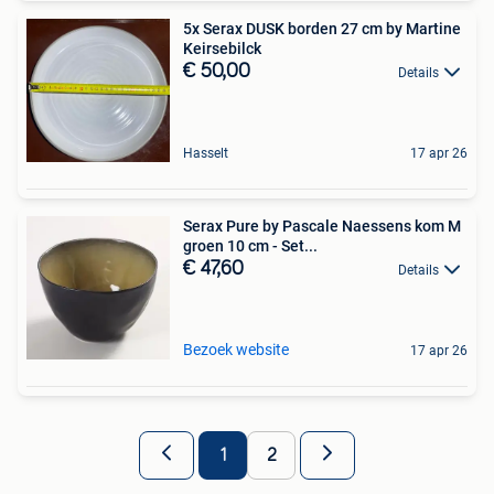
5x Serax DUSK borden 27 cm by Martine
Keirsebilck
€ 50,00
Details
Hasselt
17 apr 26
Serax Pure by Pascale Naessens kom M
groen 10 cm - Set...
€ 47,60
Details
Bezoek website
17 apr 26
1
2