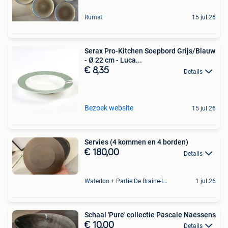
Rumst
15 jul 26
Serax Pro-Kitchen Soepbord Grijs/Blauw
- Ø 22 cm - Luca...
€ 8,35
Details
Bezoek website
15 jul 26
Servies (4 kommen en 4 borden)
€ 180,00
Details
Waterloo + Partie De Braine-L'Alleud, De Ohain
1 jul 26
Schaal 'Pure' collectie Pascale Naessens
€ 10,00
Details