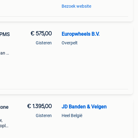
Bezoek website
€ 575,00
Europwheels B.V.
TPMS
Gisteren
Overpelt
van a
 60
€ 1.395,00
JD Banden & Velgen
tone
Gisteren
Heel België
w,
copla
e
mw i3