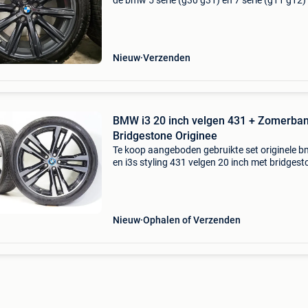
de bmw 5 serie (g30 g31) en 7 serie (g11 g12)
i4 in de unieke ferric grey kleur. De set verkeerd
werkelijke nieuwstaat. De 18 inch originele b
Nieuw
Verzenden
BMW i3 20 inch velgen 431 + Zomerba
Bridgestone Originee
Te koop aangeboden gebruikte set originele b
en i3s styling 431 velgen 20 inch met bridgest
ecopia ep500 zomerbanden. Deze velgen zijn
originele velgen van het merk bmw en geschik
de i3
Nieuw
Ophalen of Verzenden