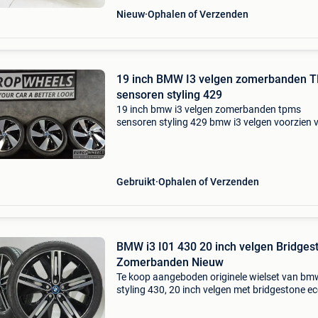
Nieuw
Ophalen of Verzenden
19 inch BMW I3 velgen zomerbanden 
sensoren styling 429
19 inch bmw i3 velgen zomerbanden tpms
sensoren styling 429 bmw i3 velgen voorzien 
merk zomerbanden + breedset + rdci
bandenspanning sensoren banden achter 175
19 voor 155 70 19 gratis rijkla
Gebruikt
Ophalen of Verzenden
BMW i3 I01 430 20 inch velgen Bridges
Zomerbanden Nieuw
Te koop aangeboden originele wielset van bm
styling 430, 20 inch velgen met bridgestone e
ep500 zomerbanden. Deze velgen zijn originel
velgen van het merk bmw en geschikt voor: b