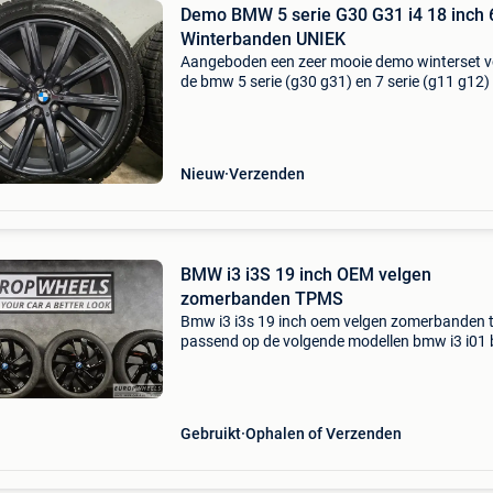
Demo BMW 5 serie G30 G31 i4 18 inch 
Winterbanden UNIEK
Aangeboden een zeer mooie demo winterset v
de bmw 5 serie (g30 g31) en 7 serie (g11 g12)
i4 in de unieke ferric grey kleur. De set verkeerd
werkelijke nieuwstaat. De 18 inch originele b
Nieuw
Verzenden
BMW i3 i3S 19 inch OEM velgen
zomerbanden TPMS
Bmw i3 i3s 19 inch oem velgen zomerbanden
passend op de volgende modellen bmw i3 i0
i3s i01 bij twijfel controleren wij graag vrijblijv
juiste passing voor uw auto. Direct uit voorra
Gebruikt
Ophalen of Verzenden