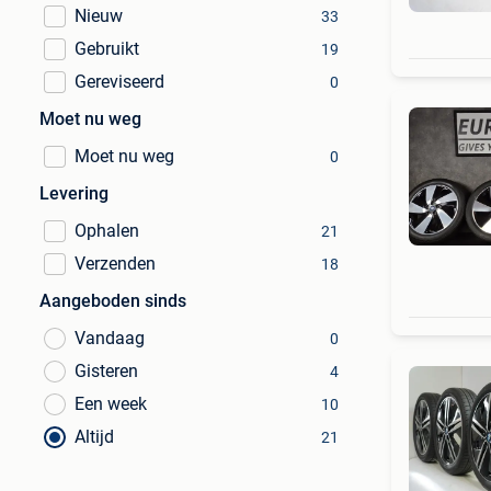
Nieuw
33
Gebruikt
19
Gereviseerd
0
Moet nu weg
Moet nu weg
0
Levering
Ophalen
21
Verzenden
18
Aangeboden sinds
Vandaag
0
Gisteren
4
Een week
10
Altijd
21