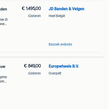
€ 1.495,00
JD Banden & Velgen
nden
Gisteren
Heel België
mw i3
one
t voor
Bezoek website
€ 849,00
Europwheels B.V.
euw
Gisteren
Overpelt
 tpms
1 bmw
end de