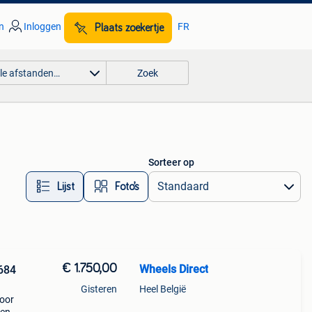
n
Inloggen
FR
Plaats zoekertje
lle afstanden…
Zoek
Sorteer op
Lijst
Foto’s
€ 1.750,00
Wheels Direct
684
Gisteren
Heel België
oor