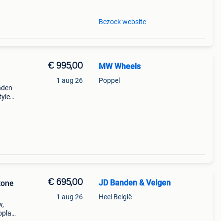
Bezoek website
€ 995,00
MW Wheels
1 aug 26
Poppel
nden
tyle
 zijn
nsore
€ 695,00
JD Banden & Velgen
tone
1 aug 26
Heel België
w,
opla