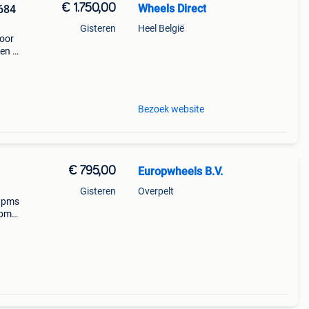
€ 1.750,00
Wheels Direct
684
Gisteren
Heel België
oor
 en de
 in
mw
Bezoek website
€ 795,00
Europwheels B.V.
Gisteren
Overpelt
 tpms
1 bmw
end de
ad