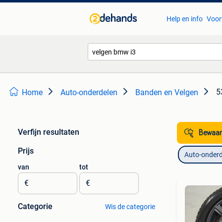
Help en info
Voor
5
Home
Auto-onderdelen
Banden en Velgen
Verfijn resultaten
Bewaar
Prijs
Auto-onderd
van
tot
€
€
Categorie
Wis de categorie