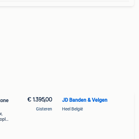
€ 1.395,00
JD Banden & Velgen
tone
Gisteren
Heel België
w,
copla
e
mw i3