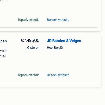
 en de
 in
mw
Topadvertentie
Bezoek website
€ 1.495,00
JD Banden & Velgen
nden
Gisteren
Heel België
mw i3
one
t voor
Topadvertentie
Bezoek website