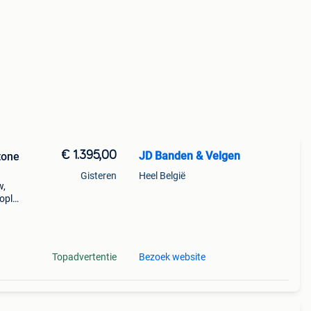
€ 1.395,00
JD Banden & Velgen
tone
Gisteren
Heel België
w,
copla
e
mw i3
Topadvertentie
Bezoek website