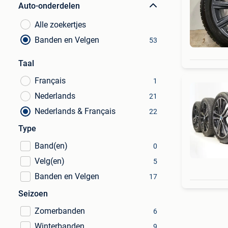
Auto-onderdelen
Alle zoekertjes
Banden en Velgen
53
Taal
Français
1
Nederlands
21
Nederlands & Français
22
Type
Band(en)
0
Velg(en)
5
Banden en Velgen
17
Seizoen
Zomerbanden
6
Winterbanden
9