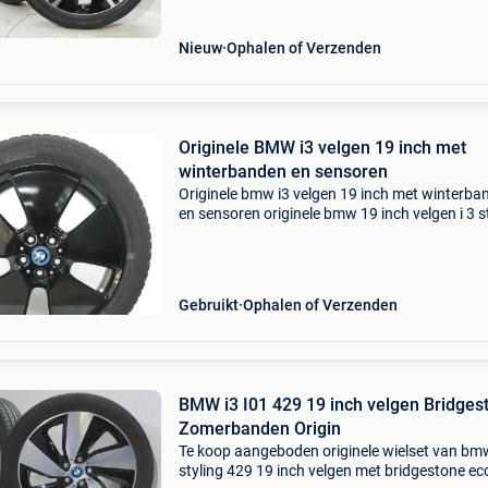
i01 . Se
Nieuw
Ophalen of Verzenden
Originele BMW i3 velgen 19 inch met
winterbanden en sensoren
Originele bmw i3 velgen 19 inch met winterba
en sensoren originele bmw 19 inch velgen i 3 s
427 hoogglans zwart 5 j x 19 et43 bmw velgen
in nieuwstaat en voorzien van bandendruk se
Gebruikt
Ophalen of Verzenden
BMW i3 I01 429 19 inch velgen Bridges
Zomerbanden Origin
Te koop aangeboden originele wielset van bm
styling 429 19 inch velgen met bridgestone ec