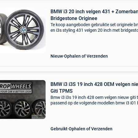
BMW i3 20 inch velgen 431 + Zomerba
Bridgestone Originee
Te koop aangeboden gebruikte set originele b
en i3s styling 431 velgen 20 inch met bridgest
ecopia ep500 zomerbanden. Deze velgen zijn
originele velgen van het merk bmw en geschik
de i3
Nieuw
Ophalen of Verzenden
BMW i3 i3S 19 inch 428 OEM velgen ni
Giti TPMS
Bmw i3 i3s 19 inch 428 oem velgen nieuw giti
passend op de volgende modellen bmw i3 i0
i3s i01 bij twijfel controleren wij graag vrijblijv
juiste passing voor uw auto. Direct uit voorr
Gebruikt
Ophalen of Verzenden