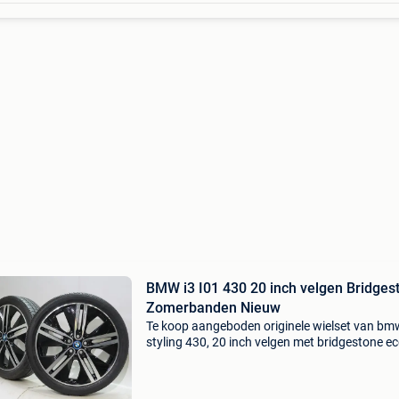
BMW i3 I01 430 20 inch velgen Bridges
Zomerbanden Nieuw
Te koop aangeboden originele wielset van bm
styling 430, 20 inch velgen met bridgestone e
ep500 zomerbanden. Deze velgen zijn originel
velgen van het merk bmw en geschikt voor: b
i01 . Se