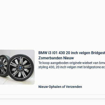
BMW i3 I01 430 20 inch velgen Bridges
Zomerbanden Nieuw
Te koop aangeboden originele wielset van bm
styling 430, 20 inch velgen met bridgestone e
ep500 zomerbanden. Deze velgen zijn originel
velgen van het merk bmw en geschikt voor: b
i01 . Se
Nieuw
Ophalen of Verzenden