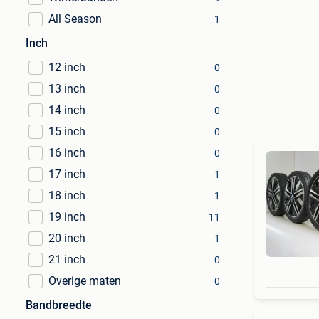
All Season
1
Inch
12 inch
0
13 inch
0
14 inch
0
15 inch
0
16 inch
0
17 inch
1
18 inch
1
19 inch
11
20 inch
1
21 inch
0
Overige maten
0
Bandbreedte