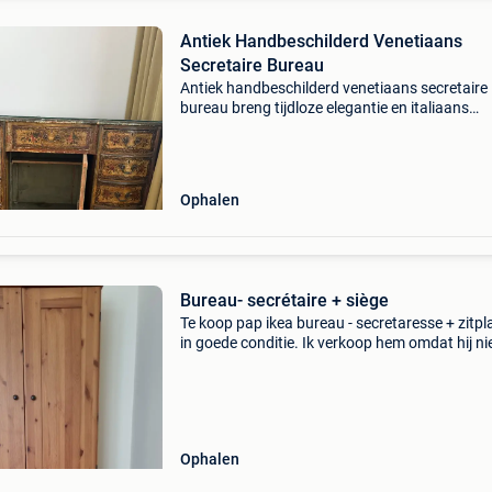
Antiek Handbeschilderd Venetiaans
Secretaire Bureau
Antiek handbeschilderd venetiaans secretaire
bureau breng tijdloze elegantie en italiaans
vakmanschap in uw interieur met dit schitter
antieke secretairebureau in venetiaanse stijl.
Rijkelijk met
Ophalen
Bureau- secrétaire + siège
Te koop pap ikea bureau - secretaresse + zitpl
in goede conditie. Ik verkoop hem omdat hij ni
meer past bij mijn gewenste interieur.
Ophalen