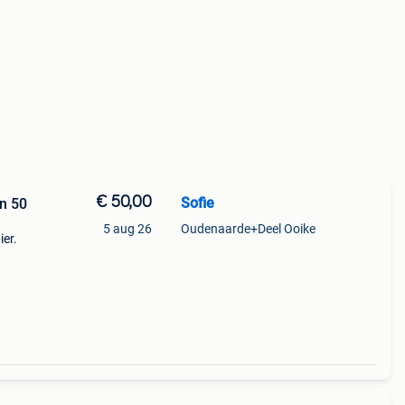
€ 50,00
Sofie
en 50
5 aug 26
Oudenaarde+Deel Ooike
ier.