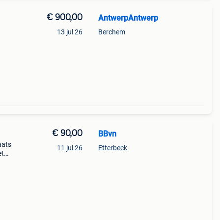
€ 900,00
AntwerpAntwerp
13 jul 26
Berchem
ende
€ 90,00
BBvn
aats
11 jul 26
Etterbeek
et