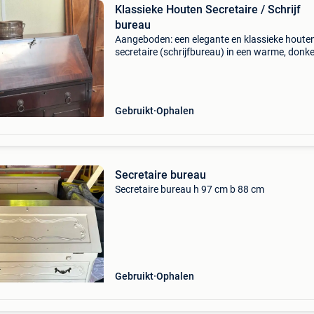
Klassieke Houten Secretaire / Schrijf
bureau
Aangeboden: een elegante en klassieke houte
secretaire (schrijfbureau) in een warme, donk
houttint. Dit stijlvolle meubelstuk heeft een sc
klapdeur die transformeert tot een praktisch
bureau
Gebruikt
Ophalen
Secretaire bureau
Secretaire bureau h 97 cm b 88 cm
Gebruikt
Ophalen