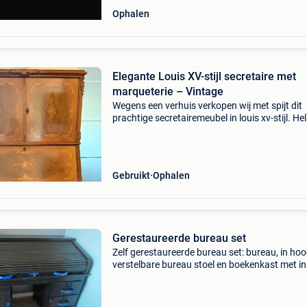
Ophalen
Elegante Louis XV-stijl secretaire met
marqueterie – Vintage
Wegens een verhuis verkopen wij met spijt dit
prachtige secretairemeubel in louis xv-stijl. He
hebben we er in onze nieuwe woning geen pla
meer voor. Dit stijlvolle meubel combineert ele
Gebruikt
Ophalen
Gerestaureerde bureau set
Zelf gerestaureerde bureau set: bureau, in ho
verstelbare bureau stoel en boekenkast met in
hoogte verstelbare leggers. Heel mooie set kla
voor gebruik voor het nieuwe schooljaar!
Afmetingen: bo