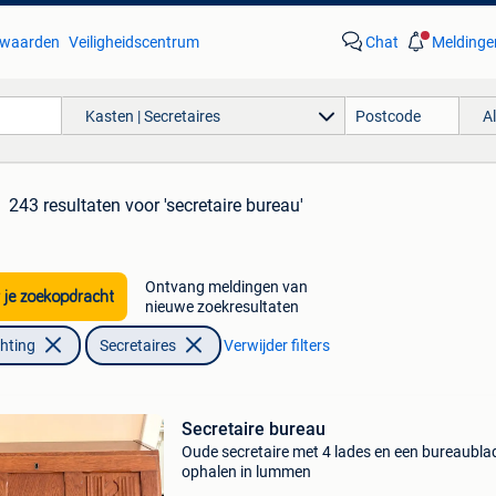
waarden
Veiligheidscentrum
Chat
Meldinge
Kasten | Secretaires
A
243 resultaten
voor 'secretaire bureau'
Ontvang meldingen van
 je zoekopdracht
nieuwe zoekresultaten
chting
Secretaires
Verwijder filters
Secretaire bureau
Oude secretaire met 4 lades en een bureaubla
ophalen in lummen