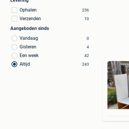
Levering
Ophalen
236
Verzenden
10
Aangeboden sinds
Vandaag
0
Gisteren
4
Een week
42
Altijd
243