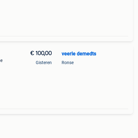
€ 100,00
veerle demedts
te
Gisteren
Ronse