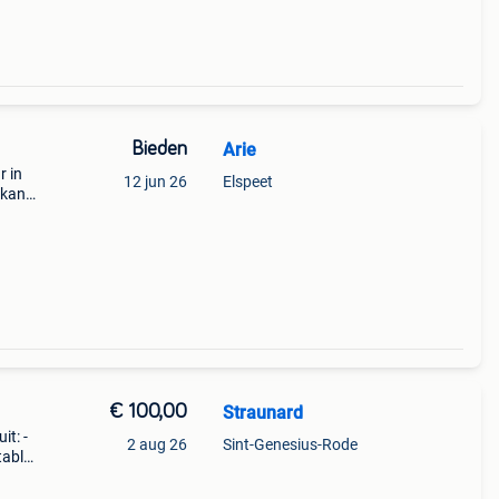
Bieden
Arie
r in
12 jun 26
Elspeet
 kan
€ 100,00
Straunard
it: -
2 aug 26
Sint-Genesius-Rode
ablet
len