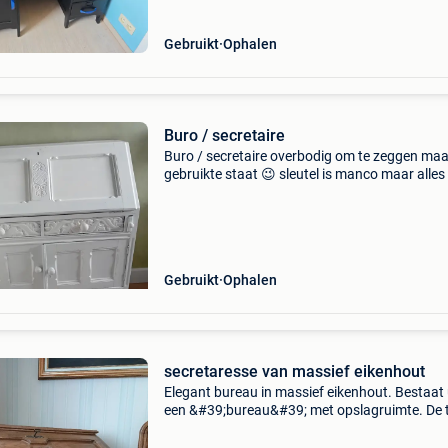
Gebruikt
Ophalen
Buro / secretaire
Buro / secretaire overbodig om te zeggen maa
gebruikte staat 😉 sleutel is manco maar alles
open
Gebruikt
Ophalen
secretaresse van massief eikenhout
Elegant bureau in massief eikenhout. Bestaat u
een &#39;bureau&#39; met opslagruimte. De t
wordt ondersteund door 2 uitschuifbare lamel
wanneer het &#39;bureau&#39;-gedeel