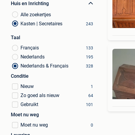
Huis en Inrichting
Alle zoekertjes
Kasten | Secretaires
243
Taal
Français
133
Nederlands
195
Nederlands & Français
328
Conditie
Nieuw
1
Zo goed als nieuw
64
Gebruikt
101
Moet nu weg
Moet nu weg
0