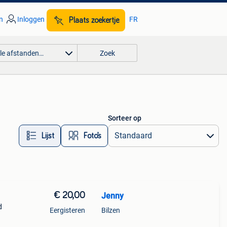
n
Inloggen
FR
Plaats zoekertje
lle afstanden…
Zoek
Sorteer op
Lijst
Foto’s
€ 20,00
Jenny
d
Eergisteren
Bilzen