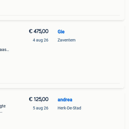
€ 475,00
Gie
4 aug 26
Zaventem
laas
ats
gantie
€ 125,00
andrea
ogte
5 aug 26
Herk-De-Stad
ar