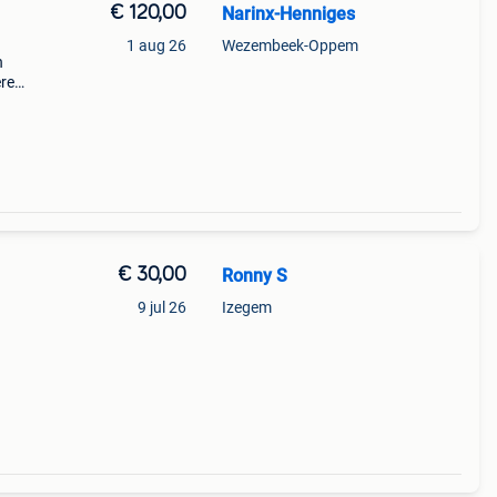
€ 120,00
Narinx-Henniges
1 aug 26
Wezembeek-Oppem
n
ere
huine
€ 30,00
Ronny S
9 jul 26
Izegem