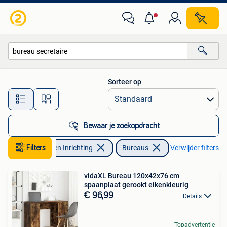
Bureaus
Sorteer op
Alle afstanden…
Bewaar je zoekopdracht
Filters
Huis en Inrichting
Bureaus
Verwijder filters
vidaXL Bureau 120x42x76 cm
spaanplaat gerookt eikenkleurig
€ 96,99
Details
Topadvertentie