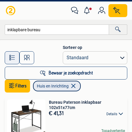
Huis en Inrichting
Sorteer op
Alle afstanden…
Bewaar je zoekopdracht
Filters
Huis en Inrichting
Bureau Paterson inklapbaar
102x51x77cm
€ 41,31
Details
Topadvertentie