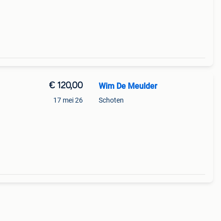
 (f
€ 120,00
Wim De Meulder
17 mei 26
Schoten
aar