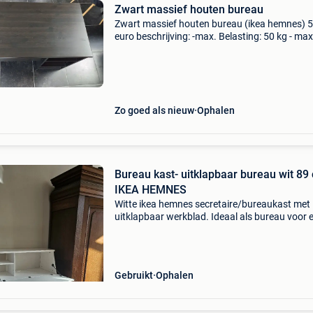
Zwart massief houten bureau
Zwart massief houten bureau (ikea hemnes) 
euro beschrijving: -max. Belasting: 50 kg - max
Belasting /plank: 9 kg -maximale belasting/lad
kg -breedte: 110 cm -breedte: 110 cm -diepte:
-ho
Zo goed als nieuw
Ophalen
Bureau kast- uitklapbaar bureau wit 89 cm
IKEA HEMNES
Witte ikea hemnes secretaire/bureaukast met
uitklapbaar werkblad. Ideaal als bureau voor 
kleinere kamer: wanneer je hem niet gebruikt, k
het bureau eenvoudig dicht en neemt het meu
weinig
Gebruikt
Ophalen