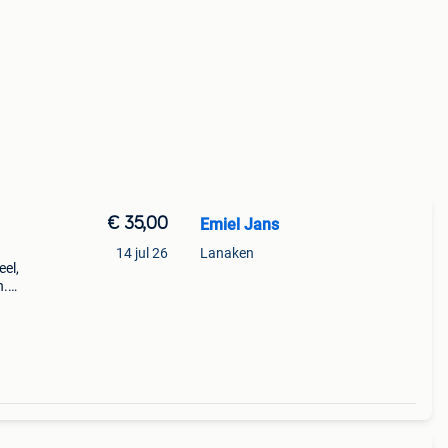
€ 35,00
Emiel Jans
14 jul 26
Lanaken
el,
n.
ikte
 d x