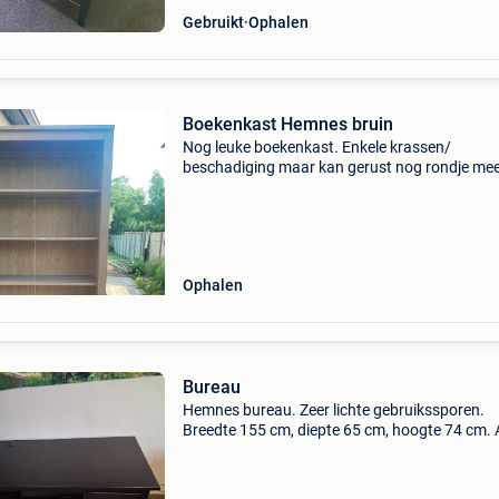
Gebruikt
Ophalen
Boekenkast Hemnes bruin
Nog leuke boekenkast. Enkele krassen/
beschadiging maar kan gerust nog rondje me
cm x 34 cm x 2m doe gerust een bod! Zie ook
bureau hemnes
Ophalen
Bureau
Hemnes bureau. Zeer lichte gebruikssporen.
Breedte 155 cm, diepte 65 cm, hoogte 74 cm. A
halen in gent.