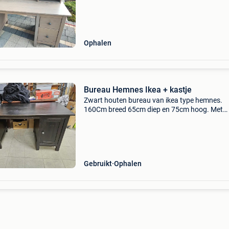
een van zelfde soort een vitrinekast voor 100 €
Ophalen
Bureau Hemnes Ikea + kastje
Zwart houten bureau van ikea type hemnes.
160Cm breed 65cm diep en 75cm hoog. Met
bijhorend kastje 40x40 cm. Gebruikssporen m
verder perfect bruikbaar. Moet dringend weg
wegens plaatsgebrek.
Gebruikt
Ophalen