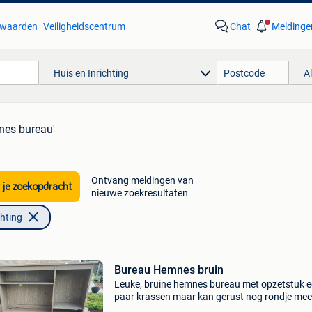
waarden
Veiligheidscentrum
Chat
Meldinge
Huis en Inrichting
A
nes bureau'
Ontvang meldingen van
 je zoekopdracht
nieuwe zoekresultaten
chting
Bureau Hemnes bruin
Leuke, bruine hemnes bureau met opzetstuk 
paar krassen maar kan gerust nog rondje mee
er nog een maar zonder opzetstuk voor 50€ o