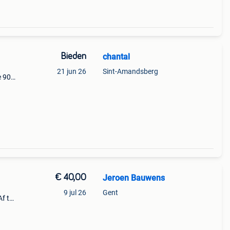
Bieden
chantal
21 jun 26
Sint-Amandsberg
e 90
€ 40,00
Jeroen Bauwens
9 jul 26
Gent
f te