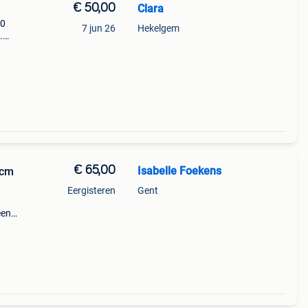
€ 50,00
Clara
50
7 jun 26
Hekelgem
.
e: 3
 55 cm
€ 65,00
Isabelle Foekens
Eergisteren
Gent
een
lap je
bel