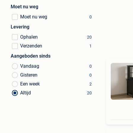
Moet nu weg
Moet nu weg
0
Levering
Ophalen
20
Verzenden
1
Aangeboden sinds
Vandaag
0
Gisteren
0
Een week
2
Altijd
20