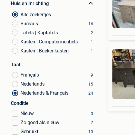
Huis en Inrichting
Alle zoekertjes
Bureaus
16
Tafels | Kaptafels
2
Kasten | Computermeubels
1
Kasten | Boekenkasten
1
Taal
Français
9
Nederlands
15
Nederlands & Français
24
Conditie
Nieuw
0
Zo goed als nieuw
7
Gebruikt
10