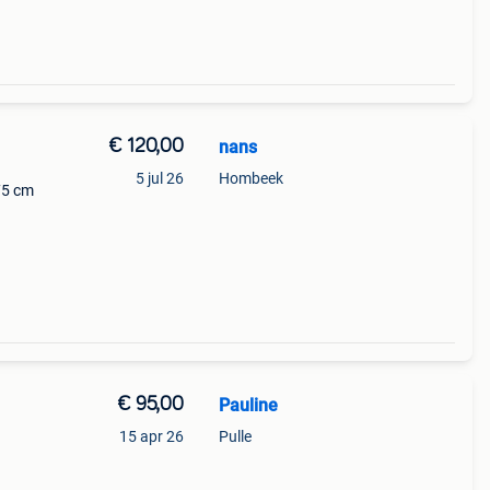
€ 120,00
nans
5 jul 26
Hombeek
75 cm
€ 95,00
Pauline
15 apr 26
Pulle