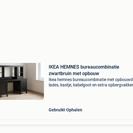
IKEA HEMNES bureaucombinatie
zwartbruin met opbouw
Ikea hemnes bureaucombinatie met opbouwde
lades, kastje, kabelgoot en extra opbergvakke
Massief grenen, zwartbruine afwerking. Gebru
maar nette en stevige staat. 155 Cm b x 65 cm
137/138
Gebruikt
Ophalen