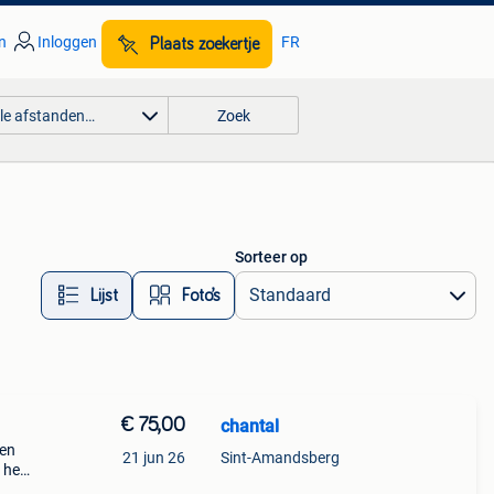
n
Inloggen
FR
Plaats zoekertje
lle afstanden…
Zoek
Sorteer op
Lijst
Foto’s
€ 75,00
chantal
een
21 jun 26
Sint-Amandsberg
 heb
ok