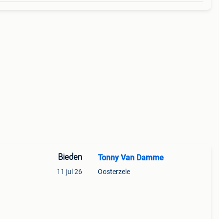
Bieden
Tonny Van Damme
11 jul 26
Oosterzele