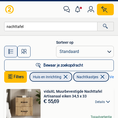
Slaapkamer | Nachtkastjes
Sorteer op
Alle afstanden…
Bewaar je zoekopdracht
Filters
Huis en Inrichting
Nachtkastjes
Verwi
vidaXL Muurbevestigde Nachttafel
Artisanaal eiken 34,5 x 33
€ 55,69
Details
Topadvertentie