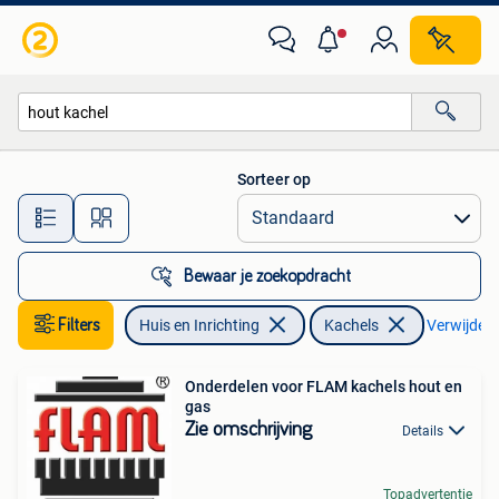
Kachels
Sorteer op
Alle afstanden…
Bewaar je zoekopdracht
Filters
Huis en Inrichting
Kachels
Verwijder f
Onderdelen voor FLAM kachels hout en
gas
Zie omschrijving
Details
Topadvertentie