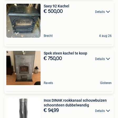
Saey 92 Kachel
€ 500,00
Details
Brecht
4 aug 26
Spek steen kachel te koop
€ 750,00
Details
Ravels
Gisteren
Inox DINAK rookkanaal schouwbuizen
schoorsteen dubbelwandig
€ 94,99
Details