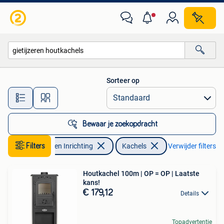
Kachels
Sorteer op
Alle afstanden…
Bewaar je zoekopdracht
Filters
Huis en Inrichting
Kachels
Verwijder filters
Houtkachel 100m | OP = OP | Laatste
kans!
€ 179,12
Details
Topadvertentie