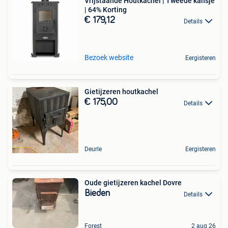
Vrijstaande Houtkachel | Tweede kansje
| 64% Korting
€ 179,12
Details
Bezoek website
Eergisteren
Gietijzeren houtkachel
€ 175,00
Details
Deurle
Eergisteren
Oude gietijzeren kachel Dovre
Bieden
Details
Forest
2 aug 26