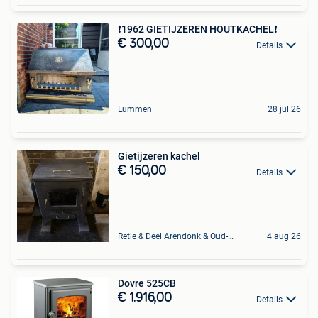
❗1962 GIETIJZEREN HOUTKACHEL❗
€ 300,00
Details
Lummen
28 jul 26
Gietijzeren kachel
€ 150,00
Details
Retie & Deel Arendonk & Oud-Turnhout
4 aug 26
Dovre 525CB
€ 1.916,00
Details