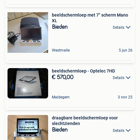
beeldschermloep met 7" scherm Mano
XL
Bieden
Details
Westmalle
5 jun 26
beeldschermloep - Optelec 7HD
€ 570,00
Details
Maldegem
3 nov 25
draagbare beeldschermloep voor
slechtzienden
Bieden
Details