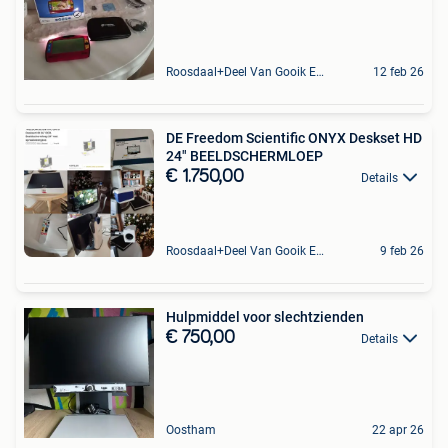
Roosdaal+Deel Van Gooik En Sint-Kwintens-Lennik
12 feb 26
DE Freedom Scientific ONYX Deskset HD
24" BEELDSCHERMLOEP
€ 1.750,00
Details
Roosdaal+Deel Van Gooik En Sint-Kwintens-Lennik
9 feb 26
Hulpmiddel voor slechtzienden
€ 750,00
Details
Oostham
22 apr 26