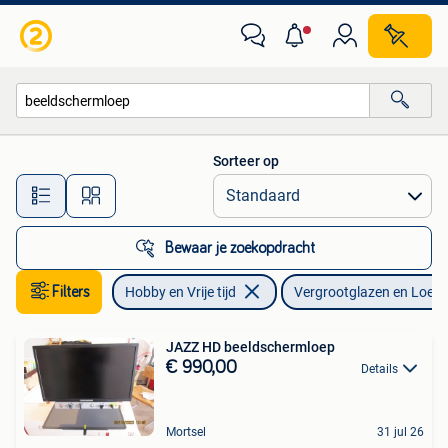
Vergrootglazen, Loepen en Loeplampen
Sorteer op
Alle afstanden…
Bewaar je zoekopdracht
Filters
Hobby en Vrije tijd
Vergrootglazen en Loep
JAZZ HD beeldschermloep
€ 990,00
Details
Mortsel
31 jul 26