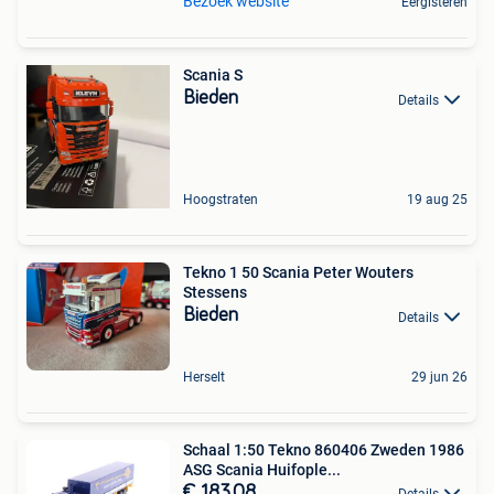
Bezoek website
Eergisteren
Scania S
Bieden
Details
Hoogstraten
19 aug 25
Tekno 1 50 Scania Peter Wouters
Stessens
Bieden
Details
Herselt
29 jun 26
Schaal 1:50 Tekno 860406 Zweden 1986
ASG Scania Huifople...
€ 183,08
Details