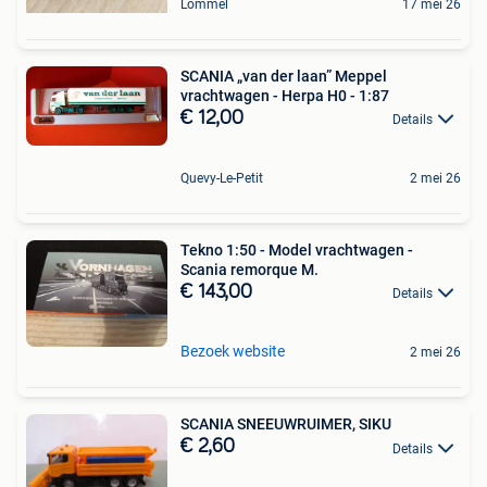
Lommel
17 mei 26
SCANIA „van der laan” Meppel
vrachtwagen - Herpa H0 - 1:87
€ 12,00
Details
Quevy-Le-Petit
2 mei 26
Tekno 1:50 - Model vrachtwagen -
Scania remorque M.
€ 143,00
Details
Bezoek website
2 mei 26
SCANIA SNEEUWRUIMER, SIKU
€ 2,60
Details