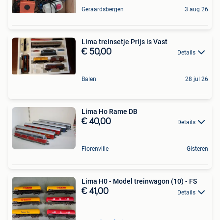
Geraardsbergen
3 aug 26
Lima treinsetje Prijs is Vast
€ 50,00
Details
Balen
28 jul 26
Lima Ho Rame DB
€ 40,00
Details
Florenville
Gisteren
Lima H0 - Model treinwagon (10) - FS
€ 41,00
Details