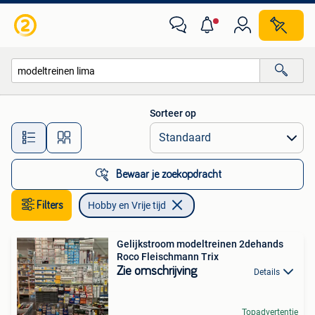
Hobby en Vrije tijd
Sorteer op
Alle afstanden…
Bewaar je zoekopdracht
Filters
Hobby en Vrije tijd
Gelijkstroom modeltreinen 2dehands
Roco Fleischmann Trix
Zie omschrijving
Details
Topadvertentie