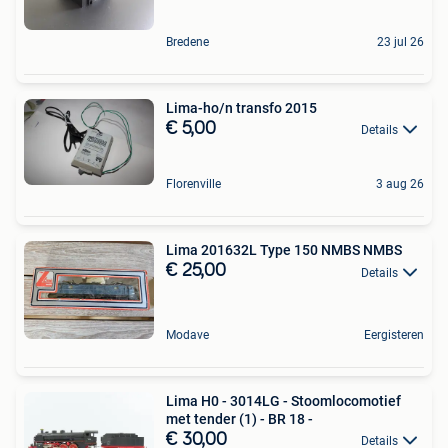
Bredene
23 jul 26
Lima-ho/n transfo 2015
€ 5,00
Details
Florenville
3 aug 26
Lima 201632L Type 150 NMBS NMBS
€ 25,00
Details
Modave
Eergisteren
Lima H0 - 3014LG - Stoomlocomotief
met tender (1) - BR 18 -
€ 30,00
Details