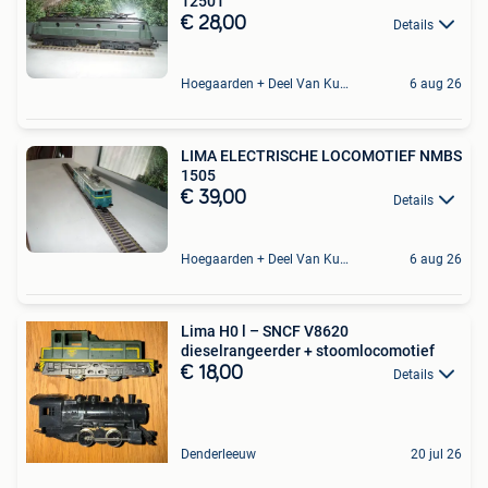
12501
€ 28,00
Details
Hoegaarden + Deel Van Kumtich + Deel Van Tienen
6 aug 26
LIMA ELECTRISCHE LOCOMOTIEF NMBS
1505
€ 39,00
Details
Hoegaarden + Deel Van Kumtich + Deel Van Tienen
6 aug 26
Lima H0 l – SNCF V8620
dieselrangeerder + stoomlocomotief
€ 18,00
Details
Denderleeuw
20 jul 26