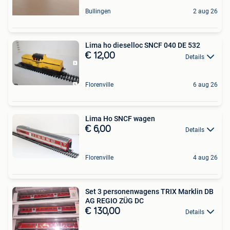
Bullingen
2 aug 26
Lima ho dieselloc SNCF 040 DE 532
€ 12,00
Details
Florenville
6 aug 26
Lima Ho SNCF wagen
€ 6,00
Details
Florenville
4 aug 26
Set 3 personenwagens TRIX Marklin DB
AG REGIO ZÜG DC
€ 130,00
Details