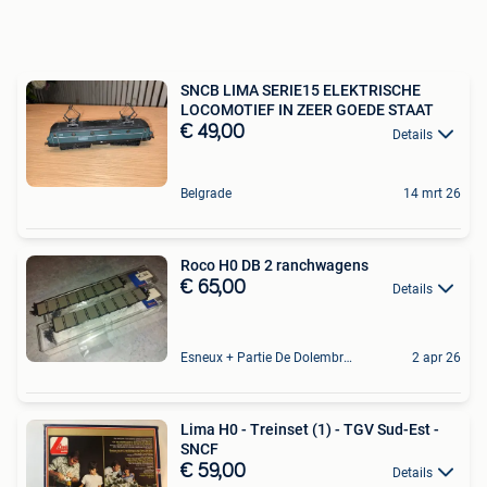
SNCB LIMA SERIE15 ELEKTRISCHE
LOCOMOTIEF IN ZEER GOEDE STAAT
€ 49,00
Details
Belgrade
14 mrt 26
Roco H0 DB 2 ranchwagens
€ 65,00
Details
Esneux + Partie De Dolembreux
2 apr 26
Lima H0 - Treinset (1) - TGV Sud-Est -
SNCF
€ 59,00
Details