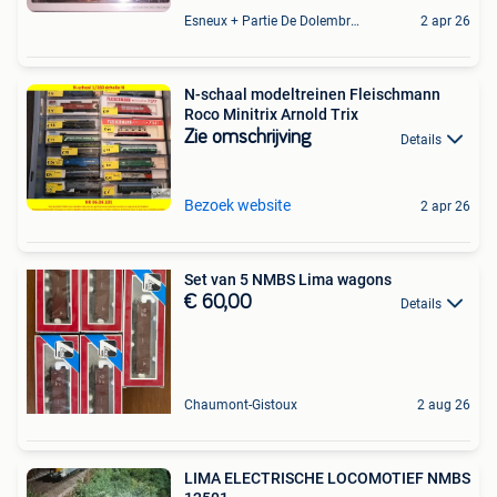
Esneux + Partie De Dolembreux
2 apr 26
N-schaal modeltreinen Fleischmann
Roco Minitrix Arnold Trix
Zie omschrijving
Details
Bezoek website
2 apr 26
Set van 5 NMBS Lima wagons
€ 60,00
Details
Chaumont-Gistoux
2 aug 26
LIMA ELECTRISCHE LOCOMOTIEF NMBS