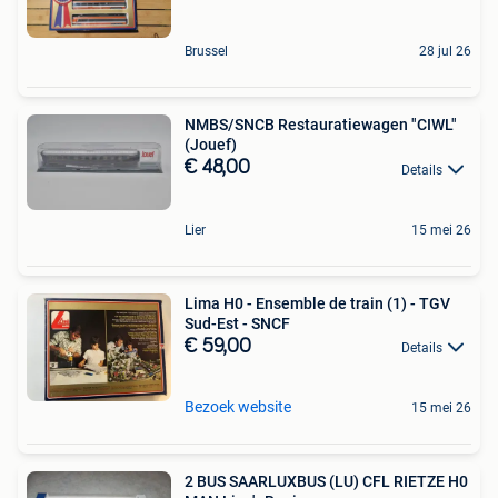
Brussel
28 jul 26
NMBS/SNCB Restauratiewagen "CIWL"
(Jouef)
€ 48,00
Details
Lier
15 mei 26
Lima H0 - Ensemble de train (1) - TGV
Sud-Est - SNCF
€ 59,00
Details
Bezoek website
15 mei 26
2 BUS SAARLUXBUS (LU) CFL RIETZE H0