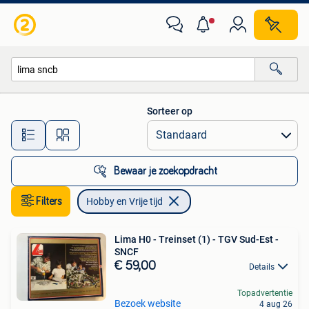
Hobby en Vrije tijd
Sorteer op
Alle afstanden…
Bewaar je zoekopdracht
Filters
Hobby en Vrije tijd
Lima H0 - Treinset (1) - TGV Sud-Est -
SNCF
€ 59,00
Details
Topadvertentie
Bezoek website
4 aug 26