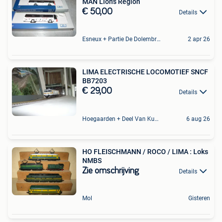
MAN Lion's Region
€ 50,00
Details
Esneux + Partie De Dolembreux
2 apr 26
LIMA ELECTRISCHE LOCOMOTIEF SNCF
BB7203
€ 29,00
Details
Hoegaarden + Deel Van Kumtich + Deel Van Tienen
6 aug 26
HO FLEISCHMANN / ROCO / LIMA : Loks
NMBS
Zie omschrijving
Details
Mol
Gisteren