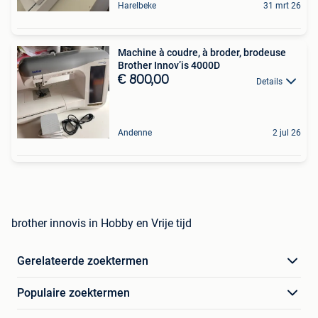
Harelbeke
31 mrt 26
Machine à coudre, à broder, brodeuse
Brother Innov’is 4000D
€ 800,00
Details
Andenne
2 jul 26
brother innovis in Hobby en Vrije tijd
Gerelateerde zoektermen
Populaire zoektermen