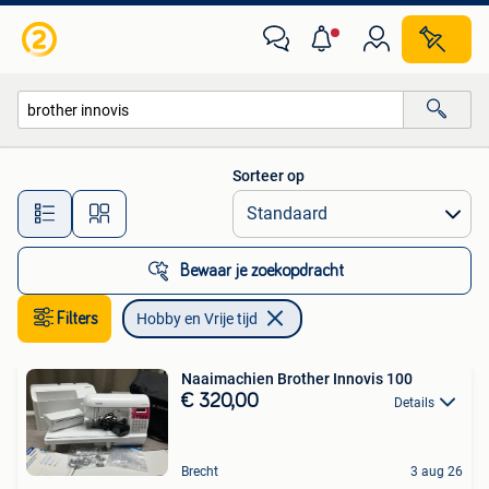
Hobby en Vrije tijd
Sorteer op
Alle afstanden…
Bewaar je zoekopdracht
Filters
Hobby en Vrije tijd
Naaimachien Brother Innovis 100
€ 320,00
Details
Brecht
3 aug 26