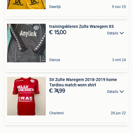
Deerlijk
9 nov 25
trainingskleren Zulte Waregem XS
€ 15,00
Details
Deinze
3 mrt 24
SV Zulte Waregem 2018-2019 home
Tardieu match worn shirt
€ 74,99
Details
Charleroi
28 jun 22