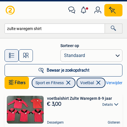
Voetbal
Sorteer op
Alle afstanden…
Bewaar je zoekopdracht
Filters
Sport en Fitness
Voetbal
Verwijder fil
voetbalshirt Zulte Waregem 8-9 jaar
€ 3,00
Details
Desselgem
Gisteren