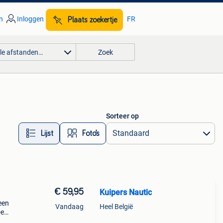
n
Inloggen
FR
Plaats zoekertje
lle afstanden…
Zoek
Sorteer op
Lijst
Foto’s
€ 59,95
Kuipers Nautic
een
Vandaag
Heel België
De
*