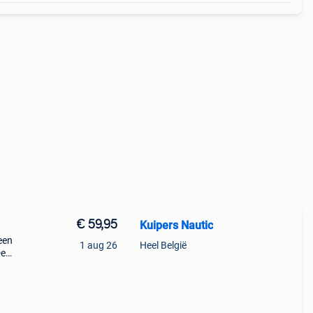
€ 59,95
Kuipers Nautic
een
1 aug 26
Heel België
De
*
out *