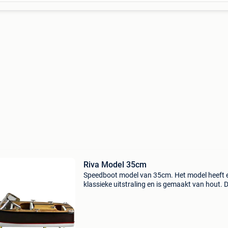
Riva Model 35cm
Speedboot model van 35cm. Het model heeft 
klassieke uitstraling en is gemaakt van hout. 
boot wordt op een vaste standaard geleverd. 
Lengte: 35cm * breedte: 12.5Cm * materiaal: h
met onde