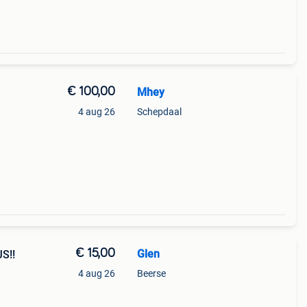
€ 100,00
Mhey
4 aug 26
Schepdaal
€ 15,00
Glen
S!!
4 aug 26
Beerse