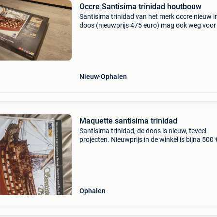
Occre Santisima trinidad houtbouw
Santisima trinidad van het merk occre nieuw i
doos (nieuwprijs 475 euro) mag ook weg voor
aanvaardbaar bod. Enkel op te halen in
wuustwezel (gooreind).
Nieuw
Ophalen
Maquette santisima trinidad
Santisima trinidad, de doos is nieuw, teveel
projecten. Nieuwprijs in de winkel is bijna 500 
Ophalen