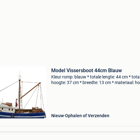
Model Vissersboot 44cm Blauw
Kleur romp: blauw * totale lengte: 44 cm * tota
hoogte: 37 cm * breedte: 13 cm * materiaal: ho
artikel is op voorraad en is te bestellen via
onderstaande link. Bekijk ook onze andere
advertent
Nieuw
Ophalen of Verzenden