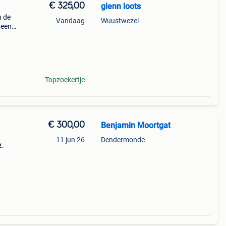
€ 325,00
glenn loots
n de
Vandaag
Wuustwezel
 een
Topzoekertje
€ 300,00
Benjamin Moortgat
11 jun 26
Dendermonde
€.