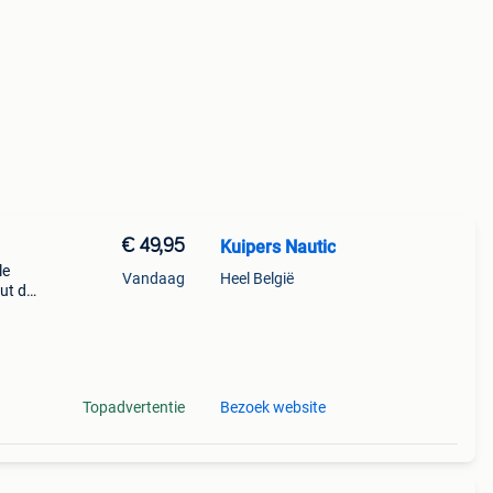
€ 49,95
Kuipers Nautic
le
Vandaag
Heel België
ut dit
Topadvertentie
Bezoek website