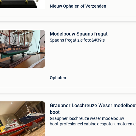
Nieuw
Ophalen of Verzenden
Modelbouw Spaans fregat
Spaans fregat zie foto&#39;s
Ophalen
Graupner Loschreuze Weser modelbo
boot
Graupner loschreuze weser modelbouw
boot.profesioneel cabine gespoten, moteren 
toebehoren aanwezig, zie fotos. Voor meer in
bellen naar de 0032498925905.