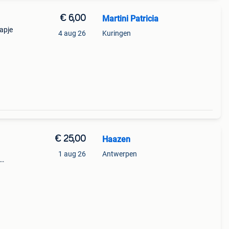
€ 6,00
Martini Patricia
apje
4 aug 26
Kuringen
€ 25,00
Haazen
1 aug 26
Antwerpen