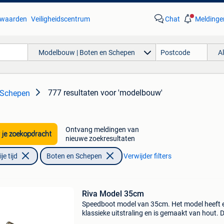
waarden
Veiligheidscentrum
Chat
Meldinge
Modelbouw | Boten en Schepen
A
777 resultaten
voor 'modelbouw'
 Schepen
Ontvang meldingen van
 je zoekopdracht
nieuwe zoekresultaten
e tijd
Boten en Schepen
Verwijder filters
Riva Model 35cm
Speedboot model van 35cm. Het model heeft 
klassieke uitstraling en is gemaakt van hout. 
boot wordt op een vaste standaard geleverd. 