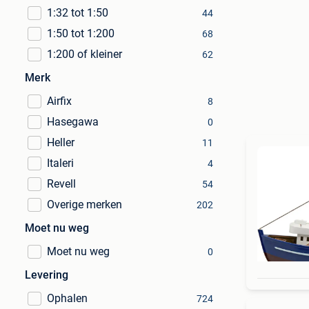
1:32 tot 1:50
44
1:50 tot 1:200
68
1:200 of kleiner
62
Merk
Airfix
8
Hasegawa
0
Heller
11
Italeri
4
Revell
54
Overige merken
202
Moet nu weg
Moet nu weg
0
Levering
Ophalen
724