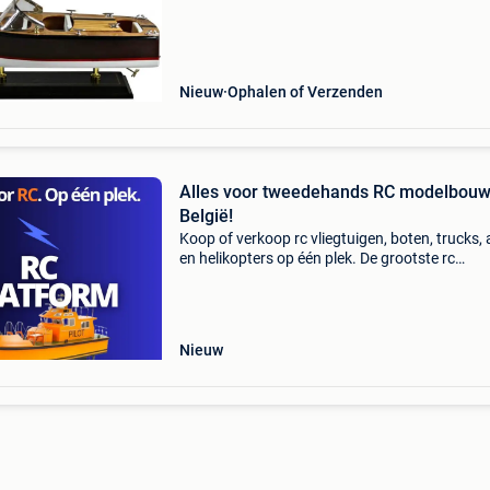
Lengte: 35cm * breedte: 12.5Cm * materiaal: h
met onde
Nieuw
Ophalen of Verzenden
Alles voor tweedehands RC modelbouw
België!
Koop of verkoop rc vliegtuigen, boten, trucks, 
en helikopters op één plek. De grootste rc
marktplaats van belgië! Ontdek ook: rc
evenementen, rc winkels rc clubs rc experts in
belgië &
Nieuw