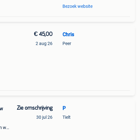
Bezoek website
€ 45,00
Chris
2 aug 26
Peer
Zie omschrijving
P
uw
30 jul 26
Tielt
en wat
fo