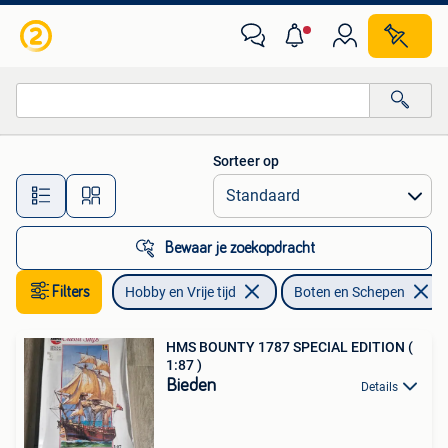
Modelbouw | Boten en Schepen
Sorteer op
Alle afstanden…
Bewaar je zoekopdracht
Filters
Hobby en Vrije tijd
Boten en Schepen
HMS BOUNTY 1787 SPECIAL EDITION (
1:87 )
Bieden
Details