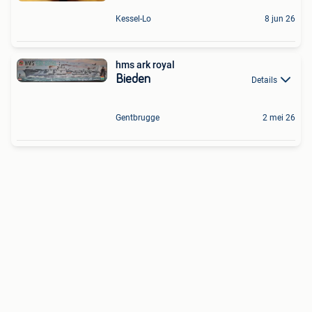
Kessel-Lo
8 jun 26
hms ark royal
Bieden
Details
Gentbrugge
2 mei 26