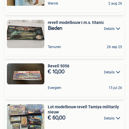
Wervik
2 aug 26
revell modelbouw r.m.s. titanic
Bieden
Details
Tervuren
26 sep 25
Revell 5056
€ 10,00
Details
Evergem
15 jul 26
Lot modelbouw revell Tamiya militarily
nieuw
€ 60,00
Details