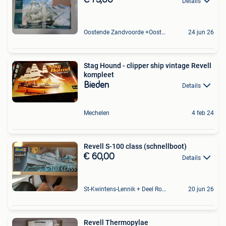
€ 75,00
Details
Oostende Zandvoorde +Oostende
24 jun 26
Stag Hound - clipper ship vintage Revell
kompleet
Bieden
Details
Mechelen
4 feb 24
Revell S-100 class (schnellboot)
€ 60,00
Details
St-Kwintens-Lennik + Deel Roosdaal
20 jun 26
Revell Thermopylae