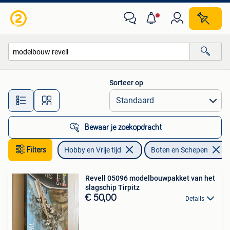
Modelbouw | Boten en Schepen
Sorteer op
Alle afstanden…
Bewaar je zoekopdracht
Filters
Hobby en Vrije tijd
Boten en Schepen
Revell 05096 modelbouwpakket van het
slagschip Tirpitz
€ 50,00
Details