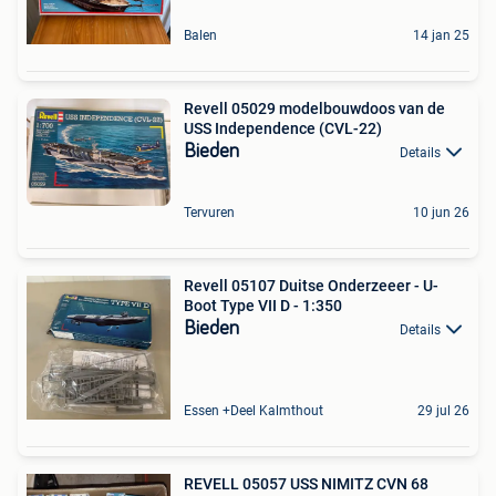
Balen
14 jan 25
Revell 05029 modelbouwdoos van de
USS Independence (CVL-22)
Bieden
Details
Tervuren
10 jun 26
Revell 05107 Duitse Onderzeeer - U-
Boot Type VII D - 1:350
Bieden
Details
Essen +Deel Kalmthout
29 jul 26
REVELL 05057 USS NIMITZ CVN 68