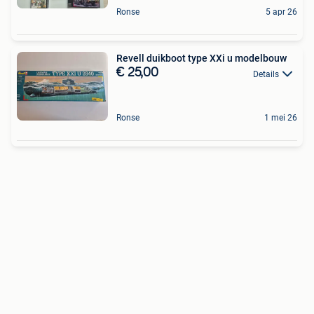
Ronse
5 apr 26
Revell duikboot type XXi u modelbouw
€ 25,00
Details
Ronse
1 mei 26