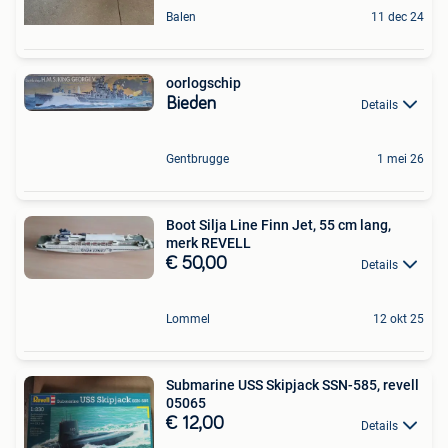
Balen
11 dec 24
oorlogschip
Bieden
Details
Gentbrugge
1 mei 26
Boot Silja Line Finn Jet, 55 cm lang,
merk REVELL
€ 50,00
Details
Lommel
12 okt 25
Submarine USS Skipjack SSN-585, revell
05065
€ 12,00
Details