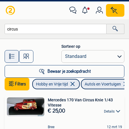
Modelbouw | Auto's en Voertuigen
Sorteer op
Alle afstanden…
Bewaar je zoekopdracht
Filters
Hobby en Vrije tijd
Auto's en Voertuigen
Mercedes 170 Van Circus Knie 1/43
Vitesse
€ 25,00
Details
Bree
12 mrt 19