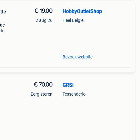
€ 19,00
HobbyOutletShop
tte
2 aug 26
Heel België
ac'
tte
Bezoek website
€ 70,00
GRSi
Eergisteren
Tessenderlo