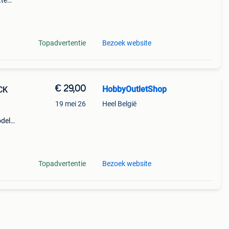
tte
Topadvertentie
Bezoek website
€ 29,00
HobbyOutletShop
CK
19 mei 26
Heel België
odel
oerd
Topadvertentie
Bezoek website