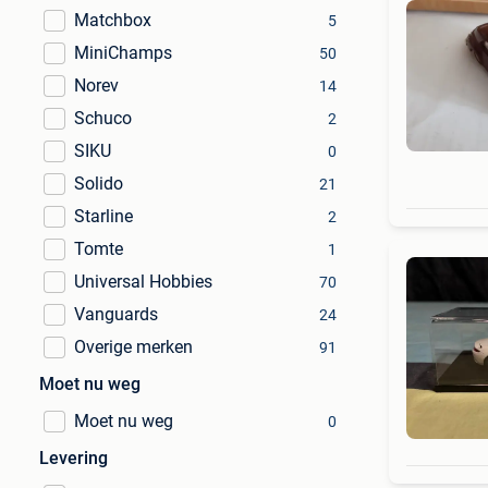
Matchbox
5
MiniChamps
50
Norev
14
Schuco
2
SIKU
0
Solido
21
Starline
2
Tomte
1
Universal Hobbies
70
Vanguards
24
Overige merken
91
Moet nu weg
Moet nu weg
0
Levering