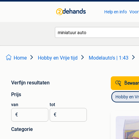
Help en info
Voor
Home
Hobby en Vrije tijd
Modelauto's | 1:43
Verfijn resultaten
Bewaar
Prijs
Hobby en Vrij
van
tot
€
€
Categorie