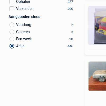
Ophalen
427
Verzenden
400
Aangeboden sinds
Vandaag
2
Gisteren
5
Een week
20
Altijd
446