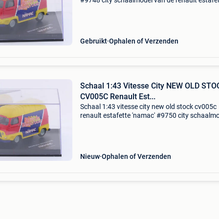
#9748 city schaalmodel van de renault estafe
'namac' in schaal 1:43 onder artikelnummer
cv005c. Het model is uitgevoerd in de opval
Gebruikt
Ophalen of Verzenden
Schaal 1:43 Vitesse City NEW OLD STO
CV005C Renault Est...
Schaal 1:43 vitesse city new old stock cv005c
renault estafette 'namac' #9750 city schaalm
van de renault estafette in schaal 1:43, uitgev
in de exclusieve namac-uitvoering onder artik
Nieuw
Ophalen of Verzenden