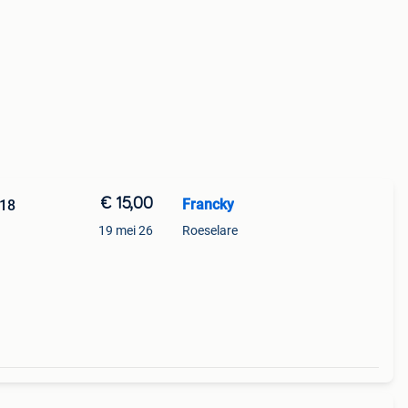
€ 15,00
Francky
118
19 mei 26
Roeselare
n