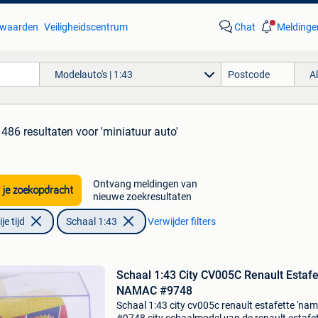
waarden
Veiligheidscentrum
Chat
Meldinge
Modelauto's | 1:43
A
486 resultaten
voor 'miniatuur auto'
Ontvang meldingen van
 je zoekopdracht
nieuwe zoekresultaten
e tijd
Schaal 1:43
Verwijder filters
Schaal 1:43 City CV005C Renault Estafe
NAMAC #9748
Schaal 1:43 city cv005c renault estafette 'nam