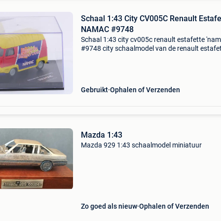
Schaal 1:43 City CV005C Renault Estafe
NAMAC #9748
Schaal 1:43 city cv005c renault estafette 'nam
#9748 city schaalmodel van de renault estafe
'namac' in schaal 1:43 onder artikelnummer
cv005c. Het model is uitgevoerd in de opval
Gebruikt
Ophalen of Verzenden
Mazda 1:43
Mazda 929 1:43 schaalmodel miniatuur
Zo goed als nieuw
Ophalen of Verzenden