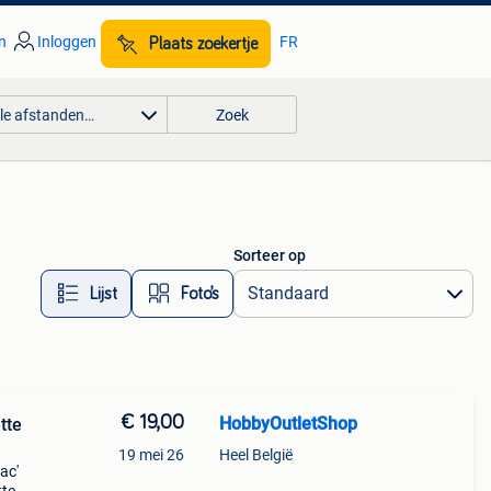
n
Inloggen
FR
Plaats zoekertje
lle afstanden…
Zoek
Sorteer op
Lijst
Foto’s
€ 19,00
HobbyOutletShop
tte
19 mei 26
Heel België
ac'