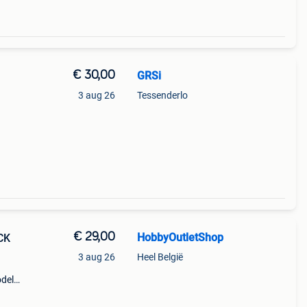
€ 30,00
GRSi
3 aug 26
Tessenderlo
€ 29,00
HobbyOutletShop
CK
3 aug 26
Heel België
odel
oerd