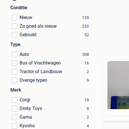
Conditie
Nieuw
155
Zo goed als nieuw
232
Gebruikt
52
Type
Auto
308
Bus of Vrachtwagen
16
Tractor of Landbouw
2
Overige typen
9
Merk
Corgi
10
Dinky Toys
9
Gama
2
Kyosho
4