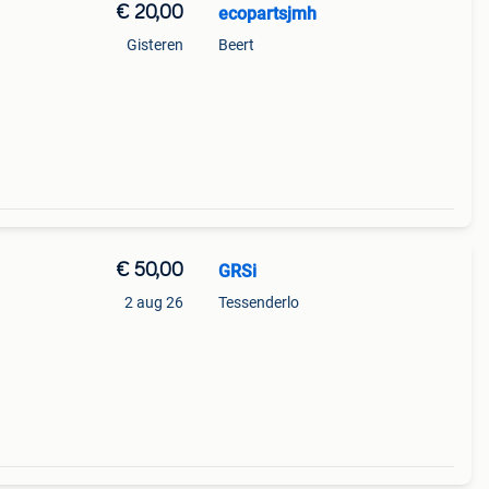
€ 20,00
ecopartsjmh
Gisteren
Beert
€ 50,00
GRSi
2 aug 26
Tessenderlo