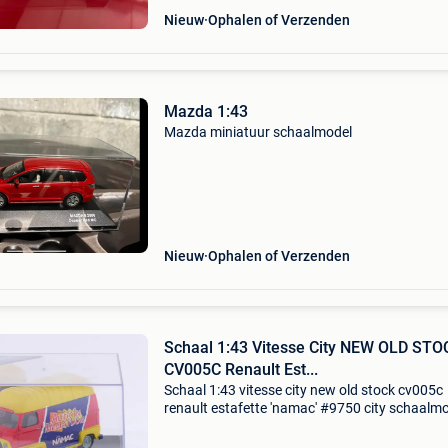
Nieuw
Ophalen of Verzenden
Mazda 1:43
Mazda miniatuur schaalmodel
Nieuw
Ophalen of Verzenden
Schaal 1:43 Vitesse City NEW OLD STO
CV005C Renault Est...
Schaal 1:43 vitesse city new old stock cv005c
renault estafette 'namac' #9750 city schaalm
van de renault estafette in schaal 1:43, uitgev
in de exclusieve namac-uitvoering onder artik