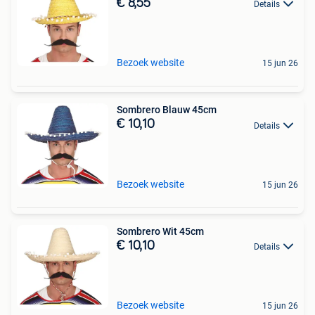
€ 8,55
Details
Bezoek website
15 jun 26
Sombrero Blauw 45cm
€ 10,10
Details
Bezoek website
15 jun 26
Sombrero Wit 45cm
€ 10,10
Details
Bezoek website
15 jun 26