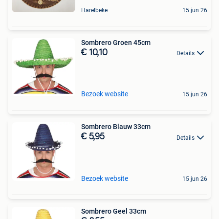
Harelbeke
15 jun 26
Sombrero Groen 45cm
€ 10,10
Details
Bezoek website
15 jun 26
Sombrero Blauw 33cm
€ 5,95
Details
Bezoek website
15 jun 26
Sombrero Geel 33cm