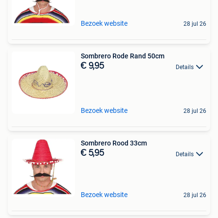
Bezoek website
28 jul 26
Sombrero Rode Rand 50cm
€ 9,95
Details
Bezoek website
28 jul 26
Sombrero Rood 33cm
€ 5,95
Details
Bezoek website
28 jul 26