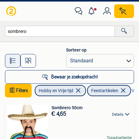
Feestartikelen
Sorteer op
Alle afstanden…
Bewaar je zoekopdracht
Filters
Hobby en Vrije tijd
Feestartikelen
Verw
Sombrero 50cm
€ 4,65
Details
Topadvertentie