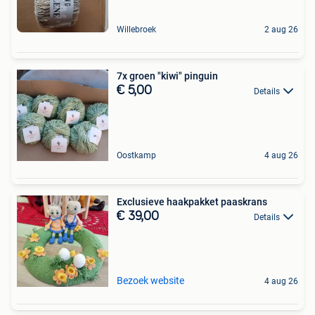
Willebroek
2 aug 26
7x groen "kiwi" pinguin
€ 5,00
Details
Oostkamp
4 aug 26
Exclusieve haakpakket paaskrans
€ 39,00
Details
Bezoek website
4 aug 26