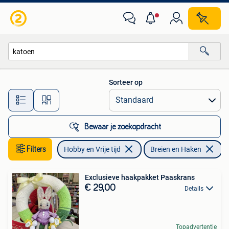
Breien en Haken
Sorteer op
Alle afstanden…
Bewaar je zoekopdracht
Filters
Hobby en Vrije tijd
Breien en Haken
V
Exclusieve haakpakket Paaskrans
€ 29,00
Details
Topadvertentie