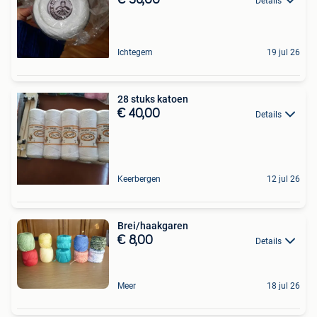
€ 36,00
Details
Ichtegem
19 jul 26
28 stuks katoen
€ 40,00
Details
Keerbergen
12 jul 26
Brei/haakgaren
€ 8,00
Details
Meer
18 jul 26