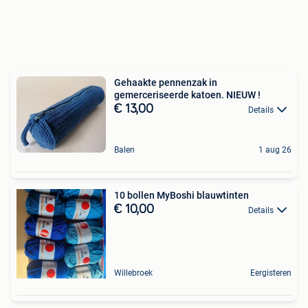
Gehaakte pennenzak in
gemerceriseerde katoen. NIEUW !
€ 13,00
Details
Balen
1 aug 26
10 bollen MyBoshi blauwtinten
€ 10,00
Details
Willebroek
Eergisteren