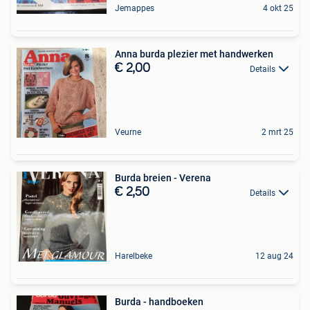
Jemappes
4 okt 25
Anna burda plezier met handwerken
€ 2,00
Details
Veurne
2 mrt 25
Burda breien - Verena
€ 2,50
Details
Harelbeke
12 aug 24
Burda - handboeken