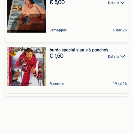
€ 6,00
Details
Jemappes
5 dec 25
burda special sjaals & poncho's
€ 1,50
Details
Rummen
19 jul 26