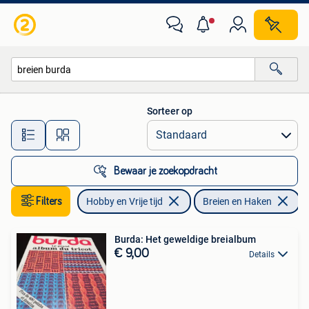
Breien en Haken
Sorteer op
Alle afstanden…
Bewaar je zoekopdracht
Filters
Hobby en Vrije tijd
Breien en Haken
V
Burda: Het geweldige breialbum
€ 9,00
Details