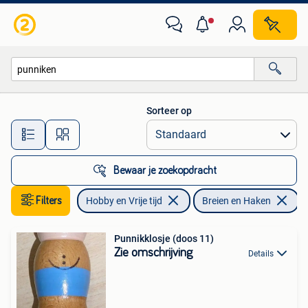
Breien en Haken
Sorteer op
Alle afstanden…
Bewaar je zoekopdracht
Filters
Hobby en Vrije tijd
Breien en Haken
V
Punnikklosje (doos 11)
Zie omschrijving
Details