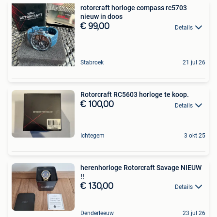
rotorcraft horloge compass rc5703
nieuw in doos
€ 99,00
Details
Stabroek
21 jul 26
Rotorcraft RC5603 horloge te koop.
€ 100,00
Details
Ichtegem
3 okt 25
herenhorloge Rotorcraft Savage NIEUW
!!
€ 130,00
Details
Denderleeuw
23 jul 26