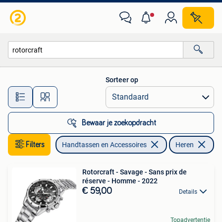
Horloges | Heren
Sorteer op
Alle afstanden…
Bewaar je zoekopdracht
Filters
Handtassen en Accessoires
Heren
Ve
Rotorcraft - Savage - Sans prix de
réserve - Homme - 2022
€ 59,00
Details
Topadvertentie