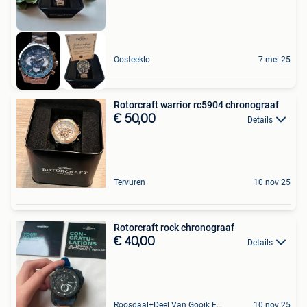
Oosteeklo
7 mei 25
Rotorcraft warrior rc5904 chronograaf
€ 50,00
Details
Tervuren
10 nov 25
Rotorcraft rock chronograaf
€ 40,00
Details
Roosdaal+Deel Van Gooik En Sint-Kwintens-Lennik
10 nov 25