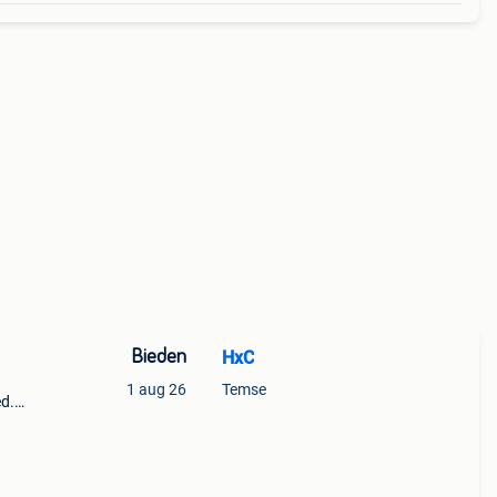
Bieden
HxC
1 aug 26
Temse
ed.
e