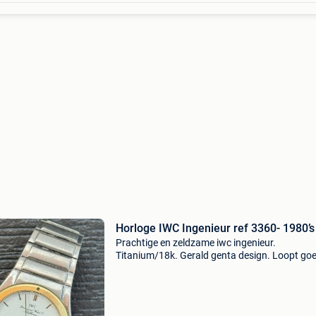
Horloge IWC Ingenieur ref 3360- 1980’s
Prachtige en zeldzame iwc ingenieur.
Titanium/18k. Gerald genta design. Loopt go
Quartz. 32Mm. Geschikt voor polsen tot 16-
16,5cm. Collectorsitem. 1980’S! Enkel serieuz
reacties aub.