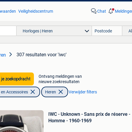
waarden
Veiligheidscentrum
Chat
Meldinge
Horloges | Heren
A
307 resultaten
voor 'iwc'
ren
Ontvang meldingen van
 je zoekopdracht
nieuwe zoekresultaten
en Accessoires
Heren
Verwijder filters
IWC - Unknown - Sans prix de réserve -
Homme - 1960-1969