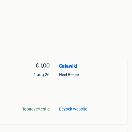
€ 1,00
Catawiki
1 aug 26
Heel België
Topadvertentie
Bezoek website