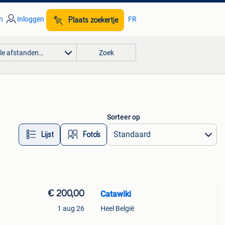
n
Inloggen
FR
Plaats zoekertje
lle afstanden…
Zoek
Sorteer op
Lijst
Foto’s
€ 200,00
Catawiki
1 aug 26
Heel België