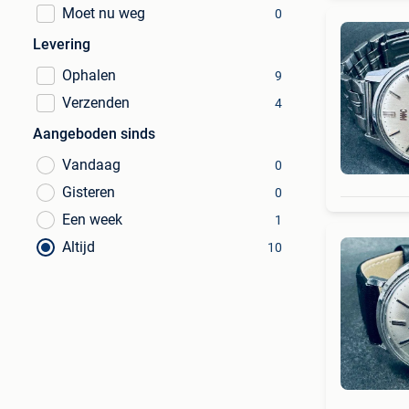
Moet nu weg
0
Levering
Ophalen
9
Verzenden
4
Aangeboden sinds
Vandaag
0
Gisteren
0
Een week
1
Altijd
10