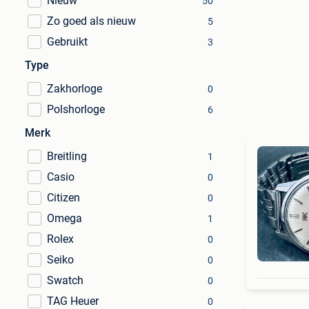
Nieuw
50
Zo goed als nieuw
5
Gebruikt
3
Type
Zakhorloge
0
Polshorloge
6
Merk
Breitling
1
Casio
0
Citizen
0
Omega
1
Rolex
0
Seiko
0
Swatch
0
TAG Heuer
0