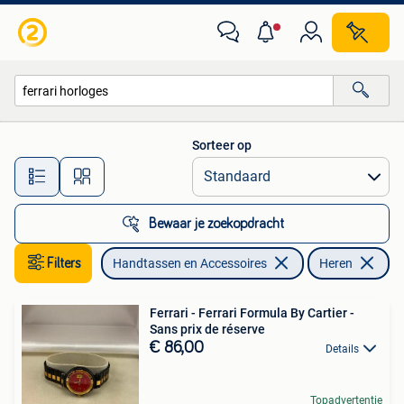
Horloges | Heren
Sorteer op
Alle afstanden…
Bewaar je zoekopdracht
Filters
Handtassen en Accessoires
Heren
Ve
Ferrari - Ferrari Formula By Cartier -
Sans prix de réserve
€ 86,00
Details
Topadvertentie