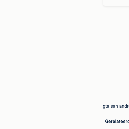
gta san and
Gerelateer