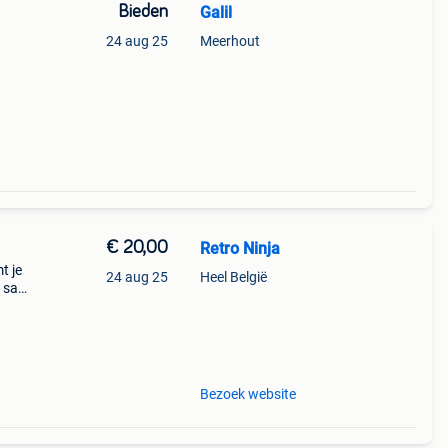
Bieden
Galil
24 aug 25
Meerhout
€ 20,00
Retro Ninja
t je
24 aug 25
Heel België
 san
een
Bezoek website