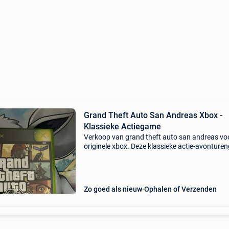
Grand Theft Auto San Andreas Xbox -
Klassieke Actiegame
Verkoop van grand theft auto san andreas vo
originele xbox. Deze klassieke actie-avontur
biedt een uitgebreide open wereld, een meesl
verhaal en urenlang speelplezier. De game is 
Zo goed als nieuw
Ophalen of Verzenden