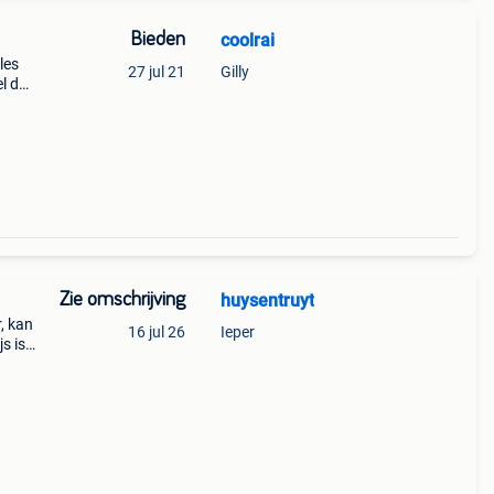
Bieden
coolrai
les
27 jul 21
Gilly
el dan
nel
i
Zie omschrijving
huysentruyt
, kan
16 jul 26
Ieper
s is
5 euro