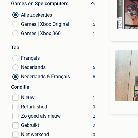
Games en Spelcomputers
Alle zoekertjes
Games | Xbox Original
5
Games | Xbox 360
1
Taal
Français
1
Nederlands
5
Nederlands & Français
6
Conditie
Nieuw
1
Refurbished
0
Zo goed als nieuw
2
Gebruikt
2
Niet werkend
0