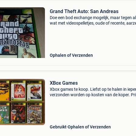
Grand Theft Auto: San Andreas
Doe een bod exchange mogelijk, maar tegen al
wat met videospelletjes, oude of recente, aarz
niet om me suggesties per bericht, zal ik u zo s
als ik kan antwoorden. Nette en snelle verzend
Ophalen of Verzenden
XBox Games
Xbox games te koop. Liefst op te halen in ieper
verzonden worden op kosten van de koper. Prij
bespreekbaar. - Call of duty: 5 euro - driver 3: 
- fable the lost chapter: 5 euro - burnou
Gebruikt
Ophalen of Verzenden