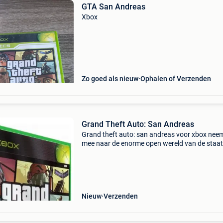
GTA San Andreas
Xbox
Zo goed als nieuw
Ophalen of Verzenden
Grand Theft Auto: San Andreas
Grand theft auto: san andreas voor xbox neem
mee naar de enorme open wereld van de staat
andreas, waar steden, woestijnen, bergen en
achterbuurten samen het decor vormen voor 
van de meest
Nieuw
Verzenden