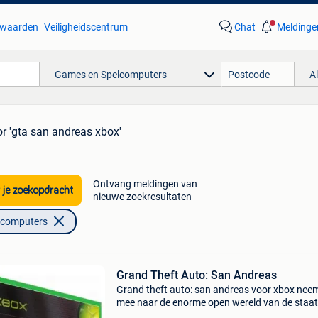
waarden
Veiligheidscentrum
Chat
Meldinge
Games en Spelcomputers
A
r 'gta san andreas xbox'
Ontvang meldingen van
 je zoekopdracht
nieuwe zoekresultaten
lcomputers
Grand Theft Auto: San Andreas
Grand theft auto: san andreas voor xbox neem
mee naar de enorme open wereld van de staat
andreas, waar steden, woestijnen, bergen en