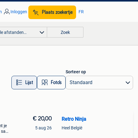
n
Inloggen
FR
Plaats zoekertje
lle afstanden…
Zoek
Sorteer op
Lijst
Foto’s
€ 20,00
Retro Ninja
t je
5 aug 26
Heel België
 san