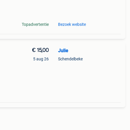
een
Topadvertentie
Bezoek website
€ 15,00
Julie
5 aug 26
Schendelbeke