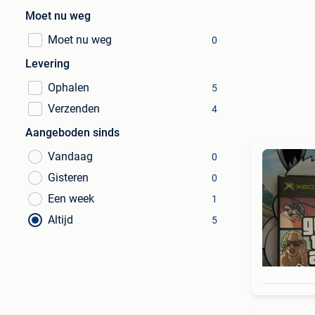
Moet nu weg
Moet nu weg
0
Levering
Ophalen
5
Verzenden
4
Aangeboden sinds
Vandaag
0
Gisteren
0
Een week
1
Altijd
5