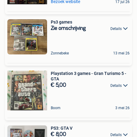
Bezoek website
17 jul 26
Ps3 games
Zie omschrijving
Details
Zonnebeke
13 mei 26
Playstation 3 games - Gran Turismo 5 -
GTA
€ 5,00
Details
Boom
3 mei 26
PS3: GTA V
€ 8,00
Details