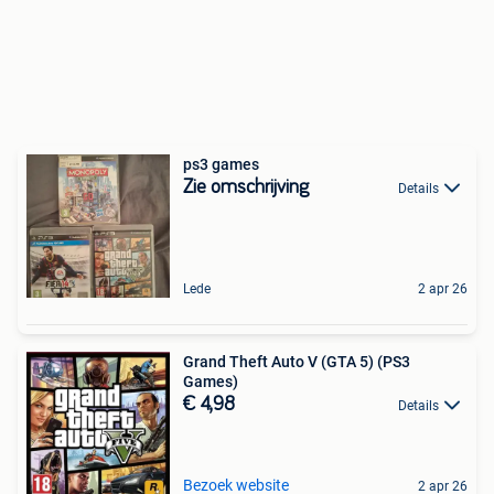
ps3 games
Zie omschrijving
Details
Lede
2 apr 26
Grand Theft Auto V (GTA 5) (PS3
Games)
€ 4,98
Details
Bezoek website
2 apr 26