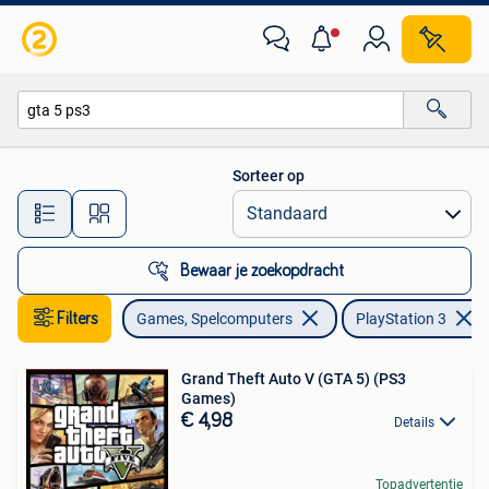
Games | Sony PlayStation 3
Sorteer op
Alle afstanden…
Bewaar je zoekopdracht
Filters
Games, Spelcomputers
PlayStation 3
Grand Theft Auto V (GTA 5) (PS3
Games)
€ 4,98
Details
Topadvertentie