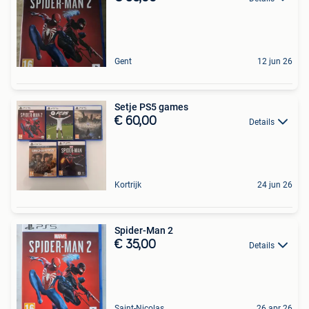
Gent
12 jun 26
Setje PS5 games
€ 60,00
Details
Kortrijk
24 jun 26
Spider-Man 2
€ 35,00
Details
Saint-Nicolas
26 apr 26