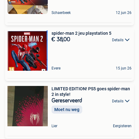
Schaerbeek
12 jun 26
spider-man 2 jeu playstation 5
€ 38,00
Details
Evere
15 jun 26
LIMITED EDITION! PS5 goes spider-man
2 in style!
Gereserveerd
Details
Moet nu weg
Lier
Eergisteren