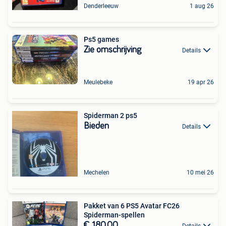
Denderleeuw
1 aug 26
Ps5 games
Zie omschrijving
Details
Meulebeke
19 apr 26
Spiderman 2 ps5
Bieden
Details
Mechelen
10 mei 26
Pakket van 6 PS5 Avatar FC26
Spiderman-spellen
€ 180,00
Details