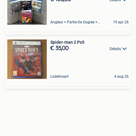
Angleur + Partie De Ougree + Partie De Tilff Et De Embourg
19 apr 26
Spider-man 2 Ps5
€ 35,00
Details
Lodelinsart
4 aug 26