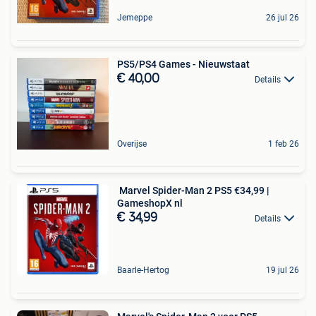
Jemeppe
26 jul 26
PS5/PS4 Games - Nieuwstaat
€ 40,00
Details
Overijse
1 feb 26
️ Marvel Spider-Man 2 PS5 €34,99 |
GameshopX nl
€ 34,99
Details
Baarle-Hertog
19 jul 26