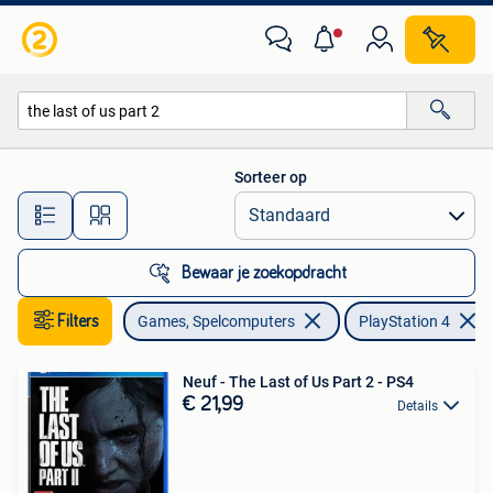
Games | Sony PlayStation 4
Sorteer op
Alle afstanden…
Bewaar je zoekopdracht
Filters
Games, Spelcomputers
PlayStation 4
Neuf - The Last of Us Part 2 - PS4
€ 21,99
Details