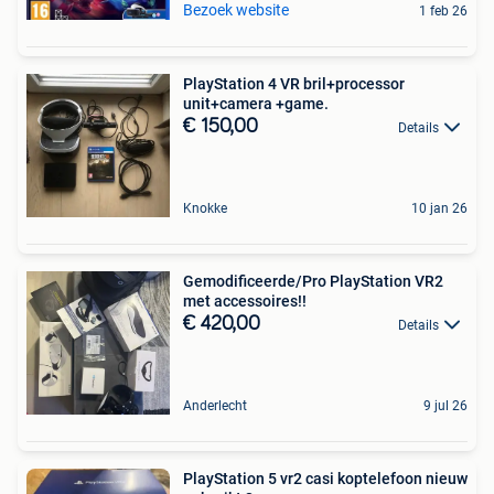
Bezoek website
1 feb 26
PlayStation 4 VR bril+processor
unit+camera +game.
€ 150,00
Details
Knokke
10 jan 26
Gemodificeerde/Pro PlayStation VR2
met accessoires!!
€ 420,00
Details
Anderlecht
9 jul 26
PlayStation 5 vr2 casi koptelefoon nieuw