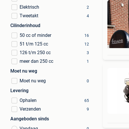
Elektrisch
2
Tweetakt
4
Cilinderinhoud
50 cc of minder
16
51 t/m 125 cc
12
126 t/m 250 cc
3
meer dan 250 cc
1
Moet nu weg
Moet nu weg
0
Levering
Ophalen
65
Verzenden
9
Aangeboden sinds
Vandaag
0