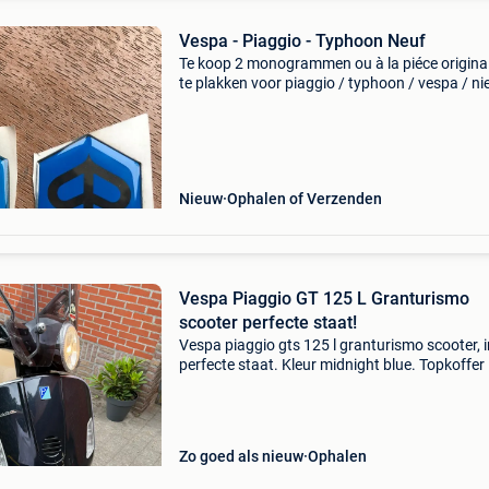
Vespa - Piaggio - Typhoon Neuf
Te koop 2 monogrammen ou à la piéce origina
te plakken voor piaggio / typhoon / vespa / ni
Faire offre convenable
Nieuw
Ophalen of Verzenden
Vespa Piaggio GT 125 L Granturismo
scooter perfecte staat!
Vespa piaggio gts 125 l granturismo scooter, i
perfecte staat. Kleur midnight blue. Topkoffer 
koetswerkkleur met bruin lederen rugsteun (i
kleur als zadel) is inclusief.
Zo goed als nieuw
Ophalen