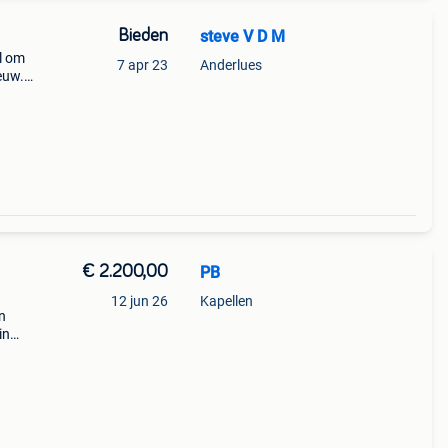
Bieden
steve V D M
l om
7 apr 23
Anderlues
euw.
€ 2.200,00
PB
12 jun 26
Kapellen
n
in
dem