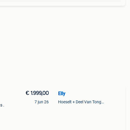
€ 1.999,00
Elly
7 jun 26
Hoeselt + Deel Van Tongeren
s .