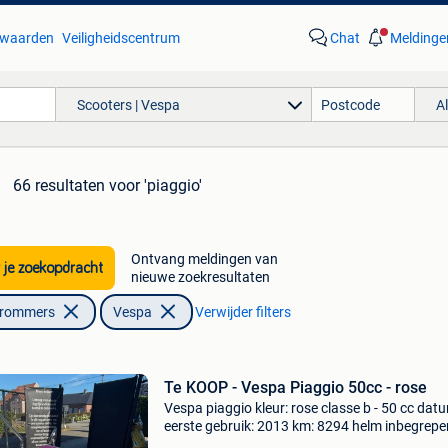
waarden
Veiligheidscentrum
Chat
Meldinge
Scooters | Vespa
A
66 resultaten
voor 'piaggio'
Ontvang meldingen van
 je zoekopdracht
nieuwe zoekresultaten
Brommers
Vespa
Verwijder filters
Te KOOP - Vespa Piaggio 50cc - rose
Vespa piaggio kleur: rose classe b - 50 cc dat
eerste gebruik: 2013 km: 8294 helm inbegrepe
prijs: 1.950€