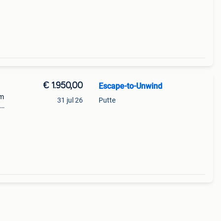
€ 1.950,00
Escape-to-Unwind
um
31 jul 26
Putte