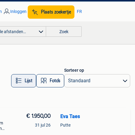
n
Inloggen
FR
Plaats zoekertje
lle afstanden…
Zoek
Sorteer op
Lijst
Foto’s
€ 1.950,00
Eva Taes
um
31 jul 26
Putte
n