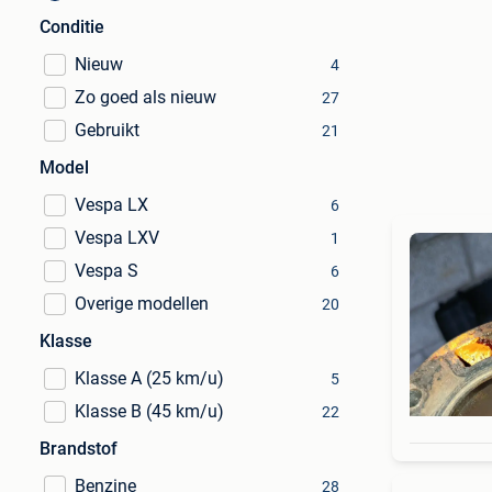
Conditie
Nieuw
4
Zo goed als nieuw
27
Gebruikt
21
Model
Vespa LX
6
Vespa LXV
1
Vespa S
6
Overige modellen
20
Klasse
Klasse A (25 km/u)
5
Klasse B (45 km/u)
22
Brandstof
Benzine
28