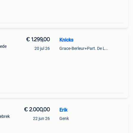
€ 1.299,00
Knicks
oede
20 jul 26
Grace-Berleur+Part. De Loncin
€ 2.000,00
Erik
gebrek
22 jun 26
Genk