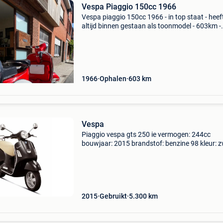
Vespa Piaggio 150cc 1966
Vespa piaggio 150cc 1966 - in top staat - heef
altijd binnen gestaan als toonmodel - 603km -
nieuwe motorblok
1966
Ophalen
603
km
Vespa
Piaggio vespa gts 250 ie vermogen: 244cc
bouwjaar: 2015 brandstof: benzine 98 kleur: 
flyscreen: yes painted top box 32lt (zwart): ye
aantal km: 5300
2015
Gebruikt
5.300
km