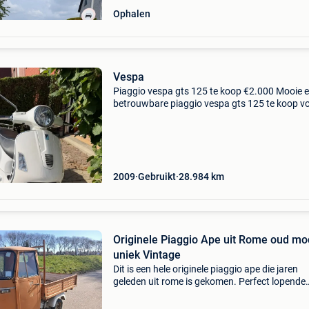
Ophalen
Vespa
Piaggio vespa gts 125 te koop €2.000 Mooie 
betrouwbare piaggio vespa gts 125 te koop v
€2.000. Deze iconische vespa combineert stijl,
comfort en rijplezier en is ideaal voor zowel d
2009
Gebruikt
28.984
km
Originele Piaggio Ape uit Rome oud mo
uniek Vintage
Dit is een hele originele piaggio ape die jaren
geleden uit rome is gekomen. Perfect lopende
motor in de cabine en met een nl kenteken 25
erbij mooi om zou te houden, of perfect voor e