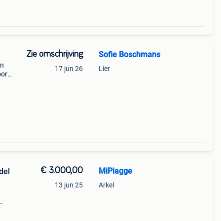
Zie omschrijving
Sofie Boschmans
en
17 jun 26
Lier
oor
age
€ 3.000,00
MiPiagge
del
13 jun 25
Arkel
km
en