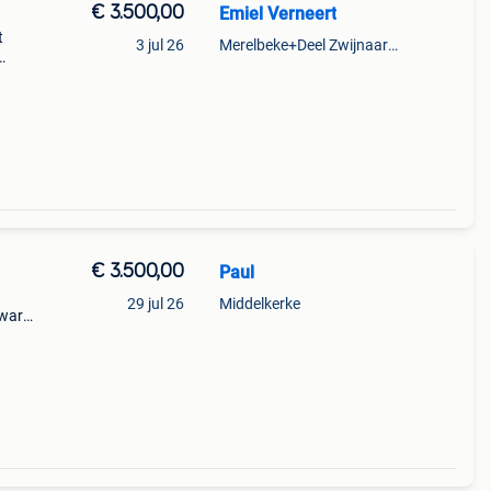
€ 3.500,00
Emiel Verneert
t
3 jul 26
Merelbeke+Deel Zwijnaarde
€ 3.500,00
Paul
29 jul 26
Middelkerke
zwart
s