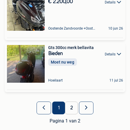
€ 2.200,00
Details
Oostende Zandvoorde +Oostende
10 jun 26
Gts 300cc merk bellavita
Bieden
Details
Moet nu weg
Hoeilaart
11 jul 26
1
2
Pagina 1 van 2