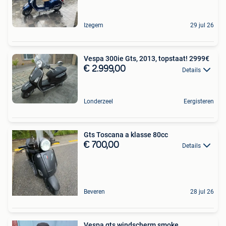
Izegem
29 jul 26
Vespa 300ie Gts, 2013, topstaat! 2999€
€ 2.999,00
Details
Londerzeel
Eergisteren
Gts Toscana a klasse 80cc
€ 700,00
Details
Beveren
28 jul 26
Vespa gts windscherm smoke