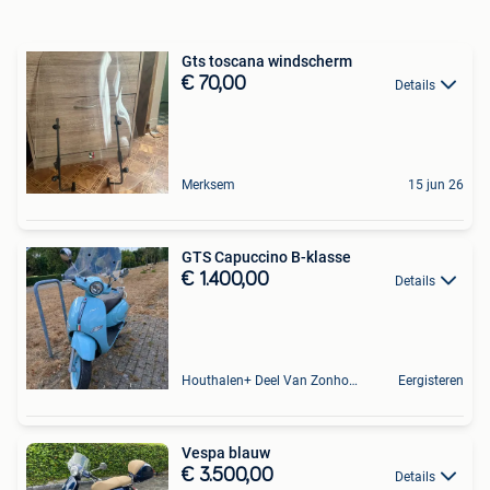
Gts toscana windscherm
€ 70,00
Details
Merksem
15 jun 26
GTS Capuccino B-klasse
€ 1.400,00
Details
Houthalen+ Deel Van Zonhoven En Zolder
Eergisteren
Vespa blauw
€ 3.500,00
Details